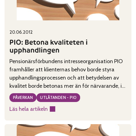
kraft
Published on:
Categories:
20.06.2012
PIO: Betona kvaliteten i
upphandlingen
Pensionärsförbundens intresseorganisation PIO
framhåller att klienternas behov borde styra
upphandlingsprocessen och att betydelsen av
kvalitet borde betonas mer än för närvarande, i
stället för att kostnaderna ges tyngd
PÅVERKAN
UTLÅTANDEN - PIO
Läs hela artikeln
:
PIO:
Betona