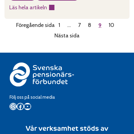
ställningstagande till statsrådets budgetförslag
Läs hela artikeln
för år 2011 överlämnades till statsministern.
:
PIO
Föregående sida
1
…
7
8
9
10
hos
statsministern
Nästa sida
Följ oss på social media
Instagram
Facebook
YouTube
Vår verksamhet stöds av