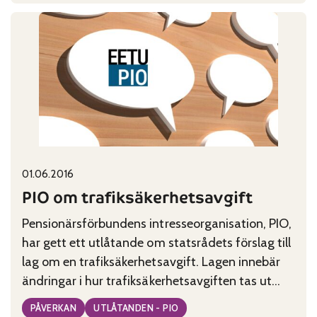
PIO
om
samservice
inom
förvaltningen
Published on:
Categories:
01.06.2016
PIO om trafiksäkerhetsavgift
Pensionärsförbundens intresseorganisation, PIO,
har gett ett utlåtande om statsrådets förslag till
lag om en trafiksäkerhetsavgift. Lagen innebär
ändringar i hur trafiksäkerhetsavgiften tas ut
och hur intäkterna från avgiften används i
PÅVERKAN
UTLÅTANDEN - PIO