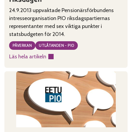
24.9.2013 uppvaktade Pensionärsförbundens
intresse­organisation PIO riksdagspartiernas
representanter med sex viktiga punkter i
statsbudgeten för 2014.
PÅVERKAN
UTLÅTANDEN - PIO
Läs hela artikeln
:
PIO:s
yrkande
överlämnat
till
riksdagen