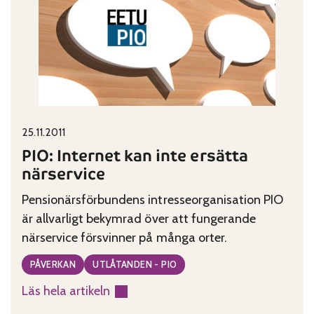
kvaliteten
i
upphandlingen
Published on:
Categories:
25.11.2011
PIO: Internet kan inte ersätta
närservice
Pensionärsförbundens intresseorganisation PIO
är allvarligt bekymrad över att fungerande
närservice försvinner på många orter.
PÅVERKAN
UTLÅTANDEN - PIO
Läs hela artikeln
: