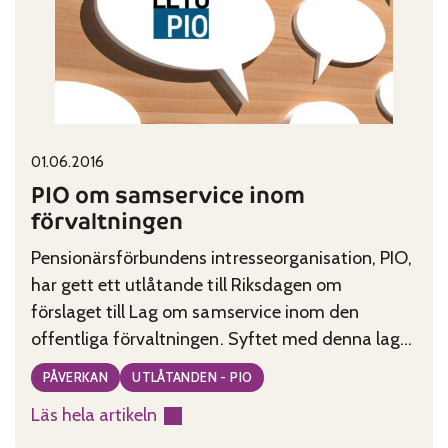
riksdagsgrupperna
om
budgeten
för
2017
Published on:
Categories:
01.06.2016
PIO om samservice inom
förvaltningen
Pensionärsförbundens intresseorganisation, PIO,
har gett ett utlåtande till Riksdagen om
förslaget till Lag om samservice inom den
offentliga förvaltningen. Syftet med denna lag
är att förbättra tillgången till kundservice inom
PÅVERKAN
UTLÅTANDEN - PIO
den offentliga förvaltningen och göra
Läs hela artikeln
verksamheten effektivare.
: