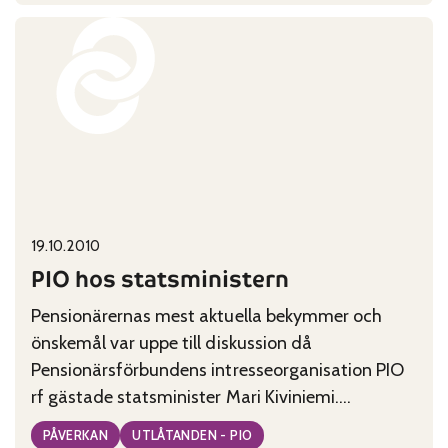
PIO:
Internet
kan
inte
ersätta
närservice
Published on:
Categories:
19.10.2010
PIO hos statsministern
Pensionärernas mest aktuella bekymmer och
önskemål var uppe till diskussion då
Pensionärsförbundens intresseorganisation PIO
rf gästade statsminister Mari Kiviniemi.
Pensionärsförbundens gemensamma
PÅVERKAN
UTLÅTANDEN - PIO