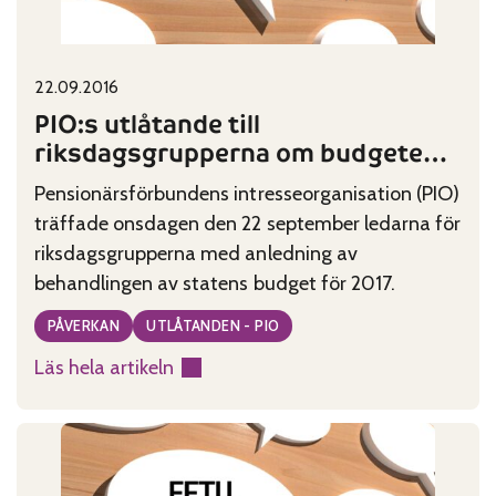
Published on:
Categories:
22.09.2016
PIO:s utlåtande till
riksdagsgrupperna om budgeten
för 2017
Pensionärsförbundens intresseorganisation (PIO)
träffade onsdagen den 22 september ledarna för
riksdagsgrupperna med anledning av
behandlingen av statens budget för 2017.
PÅVERKAN
UTLÅTANDEN - PIO
Läs hela artikeln
:
PIO:s
utlåtande
till