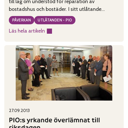
till lag om understöd för reparation av
bostadshus och bostäder. I sitt utlåtande
motsätter sig PIO regeringens förslag om att
PÅVERKAN
UTLÅTANDEN - PIO
höja åldersgränsen för att erhålla
Läs hela artikeln
reparationsbidrag från nuvarande 65 år till 70 år.
:
PIO understöder förslaget om att höja
PIO
bidragsnivån till 70 procent. Det möjliggör…
om
understöd
för
bostadsreparation
Published on:
Categories:
27.09.2013
PIO:s yrkande överlämnat till
riksdagen