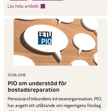
trafiksäkerhetsarbetet. Lagen avses träda i kraft
Läs hela artikeln
den 1 januari 2017. PIO betonar att man i det
:
framtida arbetet med trafiksäkerhet i större
PIO
utsträckning bör beakta…
om
trafiksäkerhetsavgift
Published on:
Categories:
01.06.2016
PIO om understöd för
bostadsreparation
Pensionärsförbundens intresseorganisation, PIO,
har avgett ett utlåtande om regeringens förslag