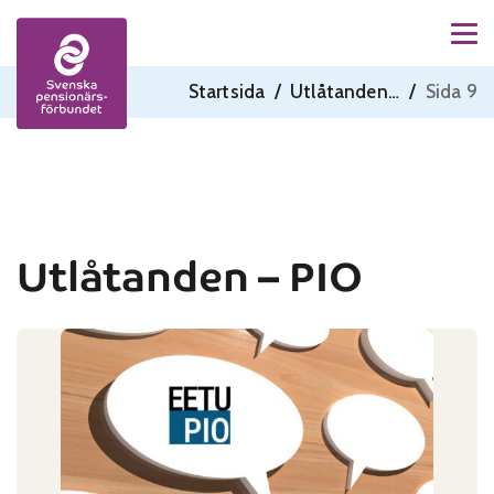
Men
Skip to content
Startsida
/
Utlåtanden - PIO
/
Sida 9
Utlåtanden – PIO