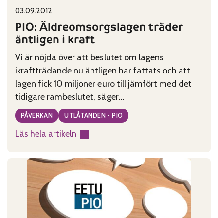
Published on:
Categories:
03.09.2012
PIO: Äldreomsorgslagen träder
äntligen i kraft
Vi är nöjda över att beslutet om lagens
ikraftträdande nu äntligen har fattats och att
lagen fick 10 miljoner euro till jämfört med det
tidigare rambeslutet, säger
Pensionärsförbundens intresseorganisation i ett
PÅVERKAN
UTLÅTANDEN - PIO
uttalande.
Läs hela artikeln
:
PIO:
Äldreomsorgslagen
träder
äntligen
i