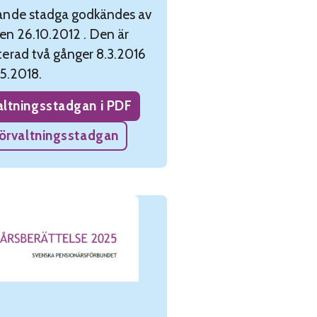
ande stadga godkändes av
sen 26.10.2012 . Den är
erad två gånger 8.3.2016
.5.2018.
altningsstadgan i PDF
 förvaltningsstadgan