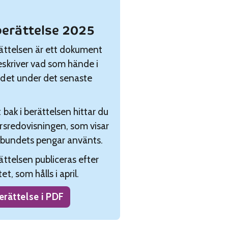
erättelse 2025
ättelsen är ett dokument
skriver vad som hände i
det under det senaste
 bak i berättelsen hittar du
rsredovisningen, som visar
rbundets pengar använts.
ättelsen publiceras efter
t, som hålls i april.
erättelse i PDF