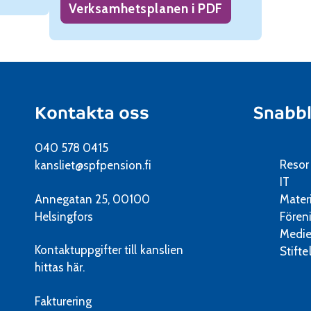
Verksamhetsplanen i PDF
Kontakta oss
Snabb
040 578 0415
Resor
kansliet@spfpension.fi
IT
Annegatan 25, 00100
Mater
Helsingfors
Fören
Medie
Kontaktuppgifter till kanslien
Stifte
hittas här.
Fakturering