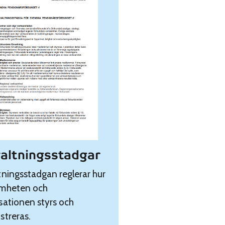
altningsstadgar
tningsstadgan reglerar hur
amheten och
sationen styrs och
streras.