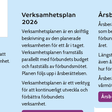
Verksamhetsplan
Årsb
2026
Årsber
Verksamhetsplanen är en skriftlig
som be
beskrivning av den planerade
förbun
verksamheten för ett år i taget.
året.
Verksamhetsplanen framställs
 att
Längst
parallellt med förbundets budget
mhet.
även å
och fastställs av förbundsmötet.
hur fö
Planen följs upp i årsberättelsen.
Årsber
Verksamhetsplanen är ett verktyg
vårmöte
för att kontinuerligt utveckla och
Årsb
förbättra förbundets
verksamhet.