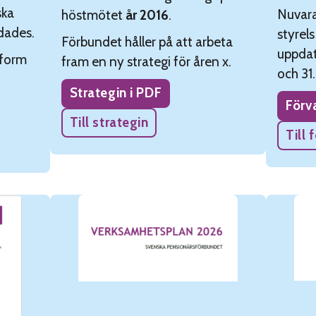
ska
Nuvar
höstmötet
år 2016
.
dades.
styrel
Förbundet håller på att arbeta
uppdat
 form
fram en ny strategi för åren x.
och 31
Strategin i PDF
Förv
Till strategin
Till