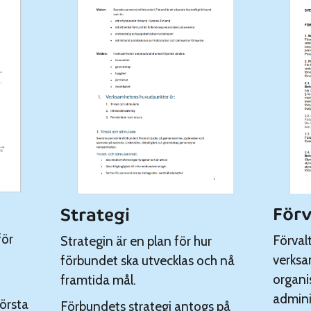
Förv
Strategi
för
Förval
Strategin är en plan för hur
verks
förbundet ska utvecklas och nå
organi
framtida mål.
admini
örsta
Förbundets strategi antogs på