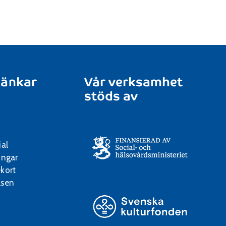
länkar
Vår verksamhet
stöds av
ial
ingar
kort
lsen