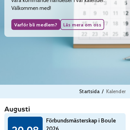
våra kommande händelser i vår kalender.
Välkommen med!
Varför bli medlem?
Läs mera om oss
Startsida
/
Kalender
Augusti
Read: Förbundsmästerskap i Boule 2026
Förbundsmästerskap i Boule
torsdag 20 augusti
2026