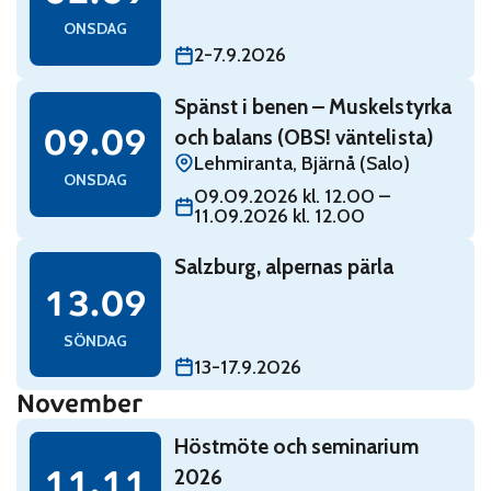
ONSDAG
2-7.9.2026
Read: Spänst i benen – Muskelstyrka och balans (OBS!
Spänst i benen – Muskelstyrka
onsdag 9 september
09.09
och balans (OBS! väntelista)
Lehmiranta, Bjärnå (Salo)
ONSDAG
09.09.2026 kl. 12.00 –
11.09.2026 kl. 12.00
Read: Salzburg, alpernas pärla
Salzburg, alpernas pärla
söndag 13 september
13.09
SÖNDAG
13-17.9.2026
November
Read: Höstmöte och seminarium 2026
Höstmöte och seminarium
onsdag 11 november
11.11
2026