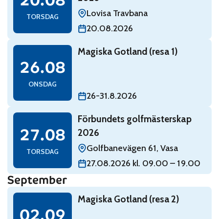
20.08
Lovisa Travbana
TORSDAG
20.08.2026
Read: Magiska Gotland (resa 1)
Magiska Gotland (resa 1)
onsdag 26 augusti
26.08
ONSDAG
26-31.8.2026
Read: Förbundets golfmästerskap 2026
Förbundets golfmästerskap
torsdag 27 augusti
27.08
2026
Golfbanevägen 61, Vasa
TORSDAG
27.08.2026 kl. 09.00 – 19.00
September
Read: Magiska Gotland (resa 2)
Magiska Gotland (resa 2)
onsdag 2 september
02.09