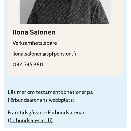
Ilona Salonen
Verksamhetsledare
ilona.salonen@spfpension.fi
044 745 8611
Läs mer om testamentdonationer på
Förbundsarenans webbplats:
Framtidsgåvan – Förbundsarenan
(forbundsarenan.fi)