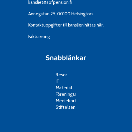
kansliet@spfpension.fi
Annegatan 25, 00100 Helsingfors
Kontaktuppgifter till kanslien
hittas här.
Fakturering
Snabblänkar
Resor
IT
Material
Föreningar
Mediekort
Stiftelsen