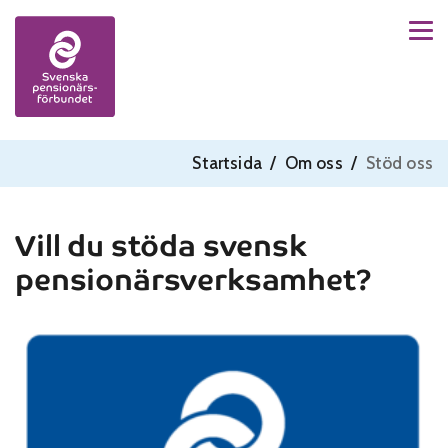
Men
Skip to content
Startsida
/
Om oss
/
Stöd oss
Vill du stöda svensk
pensionärsverksamhet?