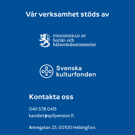
r
l
i
f
Vår verksamhet stöds av
g
ö
e
r
n
b
!
u
n
d
e
t
m
ä
Kontakta oss
s
040 578 0415
t
kansliet@spfpension.fi
e
r
Annegatan 25, 00100 Helsingfors
s