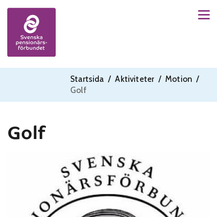
Men
Skip to content
Startsida
/
Aktiviteter
/
Motion
/
Golf
Golf