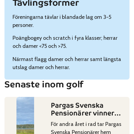
Tävlingsformer
Föreningarna tävlar i blandade lag om 3-5
personer.
Poängbogey och scratch i fyra klasser; herrar
och damer <75 och >75.
Närmast flagg damer och herrar samt längsta
utslag damer och herrar.
Senaste inom golf
Pargas Svenska
Published on:
Categories:
Pensionärer vinner
igen!
För andra året i rad tar Pargas
Svenska Pensionärer hem