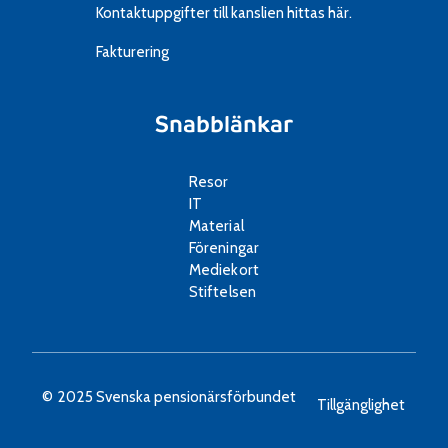
Kontaktuppgifter till kanslien
hittas här.
k
Fakturering
a
p
e
Snabblänkar
t
i
Resor
G
IT
o
Material
l
Föreningar
f
Mediekort
Stiftelsen
© 2025 Svenska pensionärsförbundet
Tillgänglighet