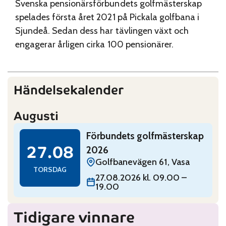
Svenska pensionärsförbundets golfmästerskap
spelades första året 2021 på Pickala golfbana i
Sjundeå. Sedan dess har tävlingen växt och
engagerar årligen cirka 100 pensionärer.
Händelsekalender
Augusti
Read: Förbundets golfmästerskap 2026
Förbundets golfmästerskap
torsdag 27 augusti
27.08
2026
Golfbanevägen 61, Vasa
TORSDAG
27.08.2026 kl. 09.00 –
19.00
Tidigare vinnare