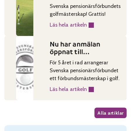
Svenska pensionärsförbundets
golfmästerskap! Grattis!
Läs hela artikeln
:
P
Nu har anmälan
a
Published on:
Categories:
öppnat till
r
förbundetmästerskap
g
För 5 året i rad arrangerar
et i Golf
a
Svenska pensionärsförbundet
s
ett förbundsmästerskap i golf.
S
Läs hela artikeln
v
:
e
N
n
u
Alla artiklar
s
h
k
a