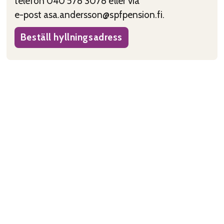
telefon 040 578 3078 eller via
e-post asa.andersson@spfpension.fi.
Beställ hyllningsadress