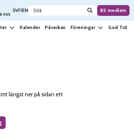
Sök på sidan
Svenska
Suomi
English
SV
FI
EN
Bli medlem
a oss
ter
Kalender
Påverkan
Föreningar
God Tid
amt längst ner på sidan ett
g