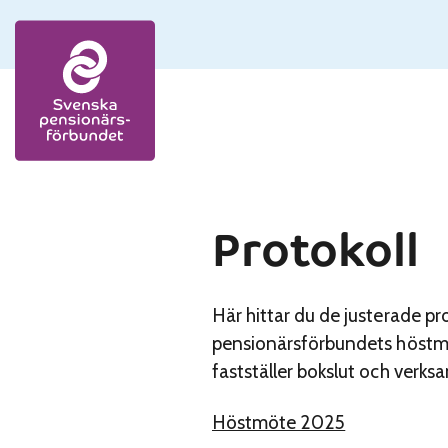
Skip to content
Protokoll
Här hittar du de justerade 
pensionärsförbundets höstmöt
fastställer bokslut och verks
Höstmöte 2025