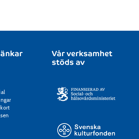
länkar
Vår verksamhet
stöds av
ial
ingar
kort
lsen