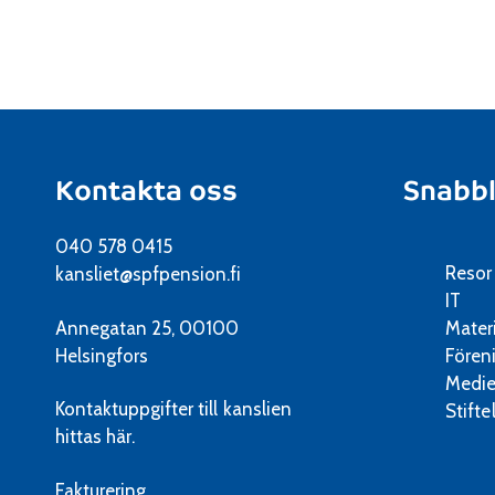
Kontakta oss
Snabb
040 578 0415
Resor
kansliet@spfpension.fi
IT
Annegatan 25, 00100
Mater
Helsingfors
Fören
Medie
Kontaktuppgifter till kanslien
Stifte
hittas här.
Fakturering