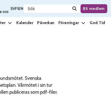
Sök på sidan
Svenska
Suomi
English
SV
FI
EN
Bli medlem
a oss
ter
Kalender
Påverkan
Föreningar
God Tid
rbundsmötet. Svenska
tsplan. Vårmötet i sin tur
len publiceras som pdf-filer.