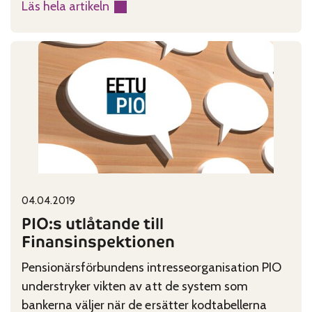
Läs hela artikeln
:
PIO
gillar
förslag
om
stödtjänster
Published on:
Categories:
04.04.2019
PIO:s utlåtande till
Finansinspektionen
Pensionärsförbundens intresseorganisation PIO
understryker vikten av att de system som
bankerna väljer när de ersätter kodtabellerna