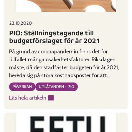
Published on:
Categories:
22.10.2020
PIO: Ställningstagande till
budgetförslaget för år 2021
På grund av coronapandemin finns det för
tillfället många osäkerhetsfaktorer. Riksdagen
måste, då den stadfäster budgeten för år 2021,
bereda sig på stora kostnadsposter för att
upprätthålla strukturerna inom näringslivet och
PÅVERKAN
UTLÅTANDEN - PIO
sysselsättningen. Trots det måste man våga
Läs hela artikeln
genomföra reformer som är nödvändiga för
:
pensionärerna.
PIO:
Ställningstagande
till