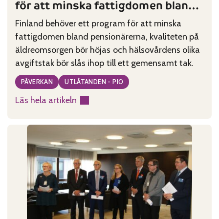
för att minska fattigdomen bland
år
pensionärer
Finland behöver ett program för att minska
fattigdomen bland pensionärerna, kvaliteten på
äldreomsorgen bör höjas och hälsovårdens olika
avgiftstak bör slås ihop till ett gemensamt tak.
PÅVERKAN
UTLÅTANDEN - PIO
Läs hela artikeln
:
PIO:
Finland
behöver
ett
program
för
att
minska