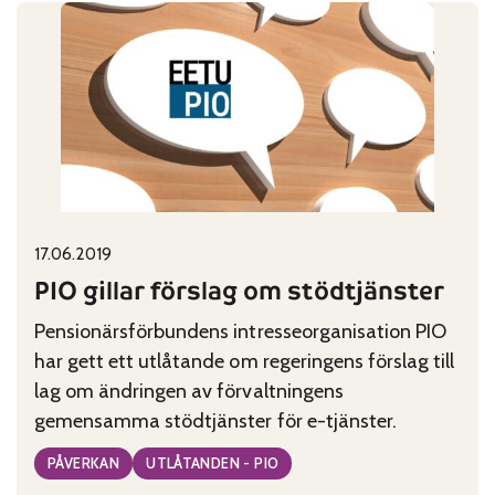
stöder
förslag
om
att
höja
de
lägsta
pensionerna
Published on:
Categories:
17.06.2019
PIO gillar förslag om stödtjänster
Pensionärsförbundens intresseorganisation PIO
har gett ett utlåtande om regeringens förslag till
lag om ändringen av förvaltningens
gemensamma stödtjänster för e-tjänster.
PÅVERKAN
UTLÅTANDEN - PIO