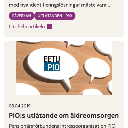
med nya identifieringslösningar måste vara
trygga, billiga och att bankerna måste erbjuda
PÅVERKAN
UTLÅTANDEN - PIO
äldre användare tillräckligt stöd vid övergången
Läs hela artikeln
till nya betalningslösningar.
:
PIO:s
utlåtande
till
Finansinspektionen
Published on:
Categories:
03.04.2019
PIO:s utlåtande om äldreomsorgen
Pensionärsförbundens intresseorganisation PIO