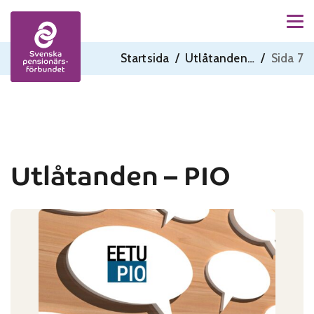
Men
Skip to content
Startsida
/
Utlåtanden - PIO
/
Sida 7
Utlåtanden – PIO