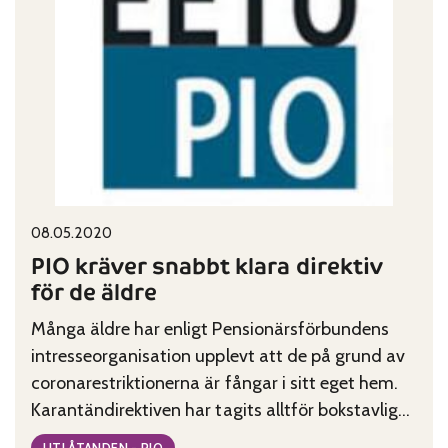
budgetförslaget
för
år
2021
Published on:
Categories:
08.05.2020
PIO kräver snabbt klara direktiv
för de äldre
Många äldre har enligt Pensionärsförbundens
intresseorganisation upplevt att de på grund av
coronarestriktionerna är fångar i sitt eget hem.
Karantändirektiven har tagits alltför bokstavligt.
Det lönar sig för de seniorer som är aktiva och
UTLÅTANDEN - PIO