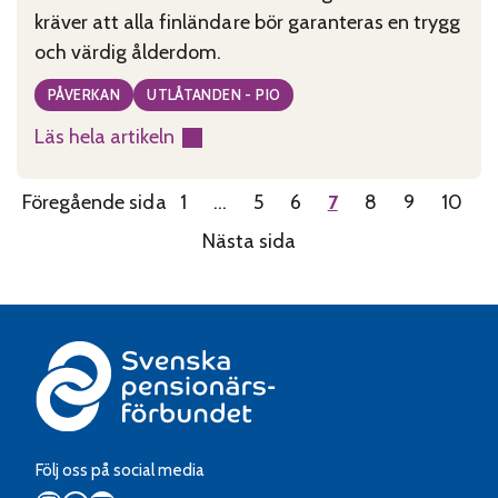
kräver att alla finländare bör garanteras en trygg
och värdig ålderdom.
PÅVERKAN
UTLÅTANDEN - PIO
Läs hela artikeln
:
PIO:s
Föregående sida
1
…
5
6
7
8
9
10
utlåtande
om
Nästa sida
äldreomsorgen
Följ oss på social media