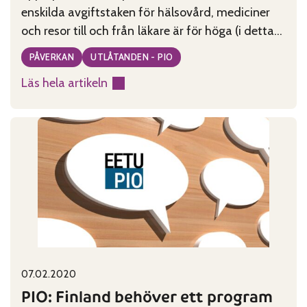
enskilda avgiftstaken för hälsovård, mediciner
och resor till och från läkare är för höga (i detta
nu nästan 1600 euro per år).
PÅVERKAN
UTLÅTANDEN - PIO
Läs hela artikeln
:
PIO:
Social-
och
hälsovårdens
avgifter
får
vara
högst
835
Published on:
Categories:
07.02.2020
euro
PIO: Finland behöver ett program
per