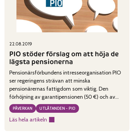
arbetspensionerna
Published on:
Categories:
22.08.2019
PIO stöder förslag om att höja de
lägsta pensionerna
Pensionärsförbundens intresseorganisation PIO
ser regeringens strävan att minska
pensionärernas fattigdom som viktig. Den
förhöjning av garantipensionen (50 €) och av
folkpensionen (31 €) som utkastet till lagförslag
PÅVERKAN
UTLÅTANDEN - PIO
nu propositionerats, underlättar de pensionärers
Läs hela artikeln
ekonomiska situation, som har de allra lägsta
:
inkomsterna.
PIO