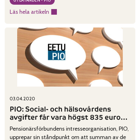
har god kondition att sköta om sin
Läs hela artikeln
grundkondition och träffa sina närstående
:
samtidigt som man noggrant håller
PIO
säkerhetsmarginalerna i minnet.
kräver
snabbt
klara
direktiv
för
de
äldre
Published on:
Categories:
03.04.2020
PIO: Social- och hälsovårdens
avgifter får vara högst 835 euro
per år
Pensionärsförbundens intresseorganisation, PIO,
upprepar sin ståndpunkt om att summan av de