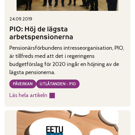
fattigdomen
bland
Published on:
Categories:
24.09.2019
pensionärer
PIO: Höj de lägsta
arbetspensionerna
Pensionärsförbundens intresseorganisation, PIO,
är tillfreds med att det i regeringens
budgetförslag för 2020 ingår en höjning av de
lägsta pensionerna.
PÅVERKAN
UTLÅTANDEN - PIO
Läs hela artikeln
:
PIO:
Höj
de
lägsta