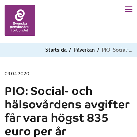
Men
Skip to content
Startsida
/
Påverkan
/
PIO: Social- och hälsovårdens avgifter får vara högst 835 euro per år
03.04.2020
PIO: Social- och
hälsovårdens avgifter
får vara högst 835
euro per år