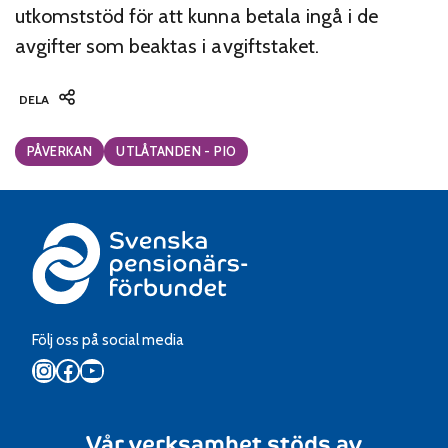
utkomststöd för att kunna betala ingå i de
avgifter som beaktas i avgiftstaket.
DELA
Categories:
PÅVERKAN
UTLÅTANDEN - PIO
Följ oss på social media
Instagram
Facebook
YouTube
Vår verksamhet stöds av