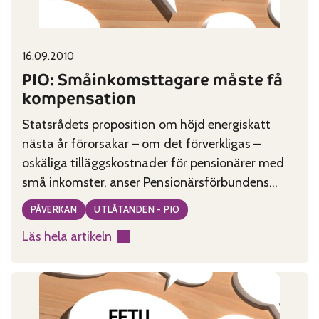
Published on:
Categories:
16.09.2010
PIO: Småinkomsttagare måste få
kompensation
Statsrådets proposition om höjd energiskatt
nästa år förorsakar – om det förverkligas –
oskäliga tilläggskostnader för pensionärer med
små inkomster, anser Pensionärsförbundens
intresseorganisation PIO.
PÅVERKAN
UTLÅTANDEN - PIO
Läs hela artikeln
:
PIO:
Småinkomsttagare
måste