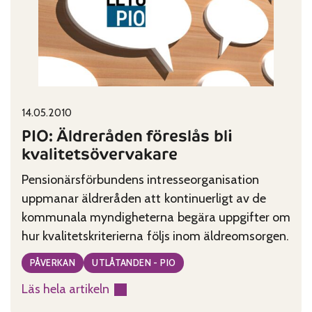
få
kompensation
Published on:
Categories:
14.05.2010
PIO: Äldreråden föreslås bli
kvalitetsövervakare
Pensionärsförbundens intresseorganisation
uppmanar äldreråden att kontinuerligt av de
kommunala myndigheterna begära uppgifter om
hur kvalitetskriterierna följs inom äldreomsorgen.
PÅVERKAN
UTLÅTANDEN - PIO
Läs hela artikeln
: