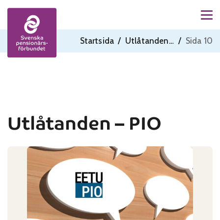
Men
Skip to content
Startsida
/
Utlåtanden - PIO
/
Sida 10
Utlåtanden – PIO