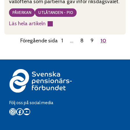
vallöftena som partierna gav inför riksdagsvalet.
PÅVERKAN
UTLÅTANDEN - PIO
Läs hela artikeln
:
PIO:
Föregående sida
1
…
8
9
10
Uppfyll
vallöftena
Följ oss på social media
Instagram
Facebook
YouTube