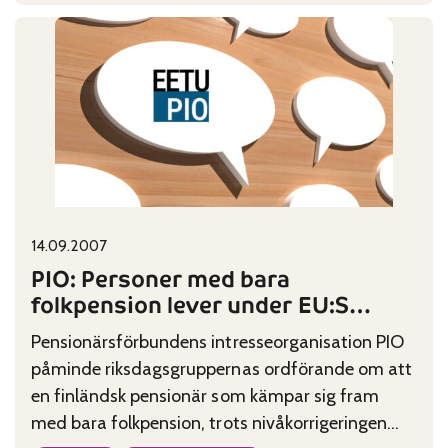
PIO:
Äldreråden
föreslås
bli
kvalitetsövervakare
Published on:
Categories:
14.09.2007
PIO: Personer med bara
folkpension lever under EU:S
fattigdomsgräns
Pensionärsförbundens intresseorganisation PIO
påminde riksdagsgruppernas ordförande om att
en finländsk pensionär som kämpar sig fram
med bara folkpension, trots nivåkorrigeringen