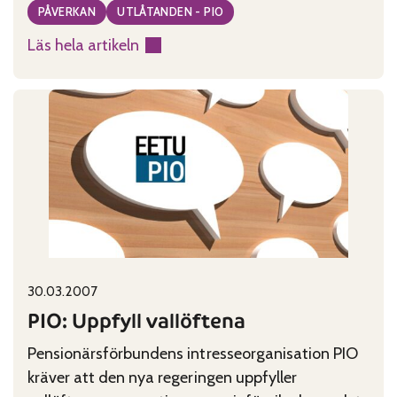
fortfarande lever på en inkomst som rejält
PÅVERKAN
UTLÅTANDEN - PIO
understiger den av EU fastställda
Läs hela artikeln
fattigdomsgränsen.
:
PIO:
Personer
med
bara
folkpension
lever
under
EU:S
fattigdomsgräns
Published on:
Categories:
30.03.2007
PIO: Uppfyll vallöftena
Pensionärsförbundens intresseorganisation PIO
kräver att den nya regeringen uppfyller