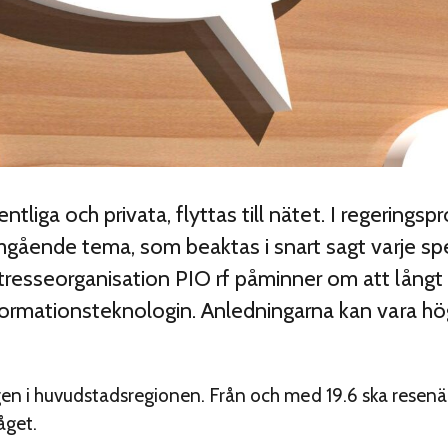
fentliga och privata, flyttas till nätet. I regering
mgående tema, som beaktas i snart sagt varje sp
resseorganisation PIO rf påminner om att långt 
formationsteknologin. Anledningarna kan vara hög
gen i huvudstadsregionen. Från och med 19.6 ska resenär
åget.