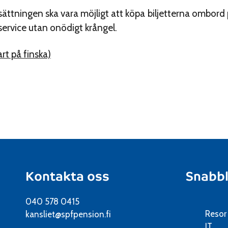
tsättningen ska vara möjligt att köpa biljetterna ombord 
 service utan onödigt krångel.
rt på finska)
Kontakta oss
Snabb
040 578 0415
Resor
kansliet@spfpension.fi
IT