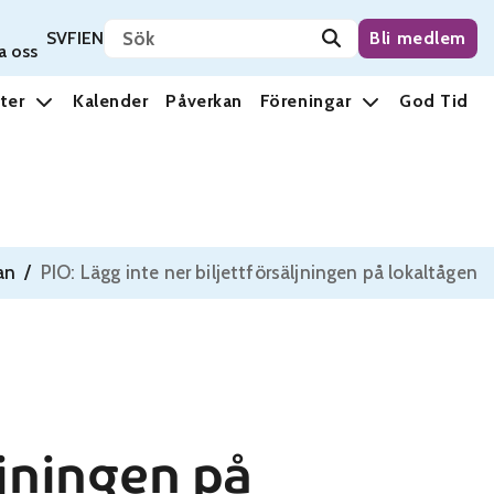
Sök på sidan
Svenska
Suomi
English
SV
FI
EN
Bli medlem
a oss
ter
Kalender
Påverkan
Föreningar
God Tid
an
/
PIO: Lägg inte ner biljettförsäljningen på lokaltågen
ljningen på