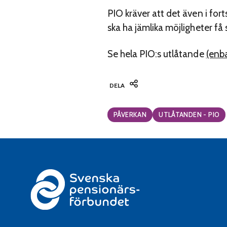
PIO kräver att det även i for
ska ha jämlika möjligheter få
Se hela PIO:s utlåtande
(enba
DELA
Categories:
PÅVERKAN
UTLÅTANDEN - PIO