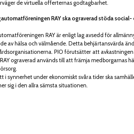
väger de virtuella offerternas godtagbarhet.
g­automatföreningen RAY ska ograverad stöda social-
omatföreningen RAY är enligt lag avsedd för allmännyt
nde av hälsa och välmående. Detta behjärtansvärda änd
vårdsorganisationerna. PIO förutsätter att avkastningen
Y ograverad används till att främja medborgarnas hä
örsorg.
att i synnerhet under ekonomiskt svåra tider ska samhäl
r sig i den allra sämsta situationen.