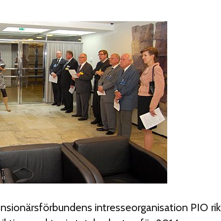
sionärsförbundens intresse­organisation PIO ri