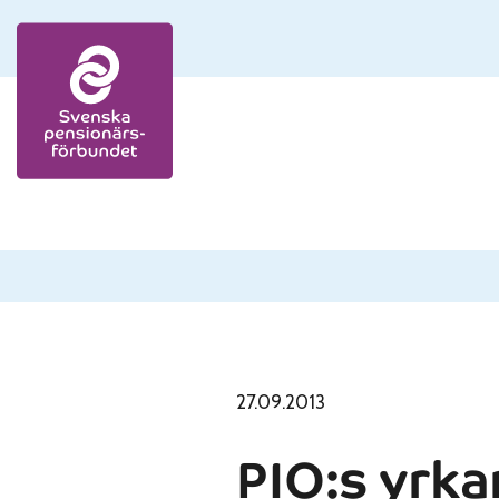
Skip to content
27.09.2013
PIO:s yrka