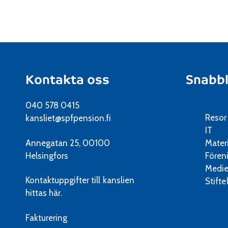
Kontakta oss
Snabb
040 578 0415
Resor
kansliet@spfpension.fi
IT
Annegatan 25, 00100
Mater
Helsingfors
Fören
Medie
Kontaktuppgifter till kanslien
Stifte
hittas här.
Fakturering