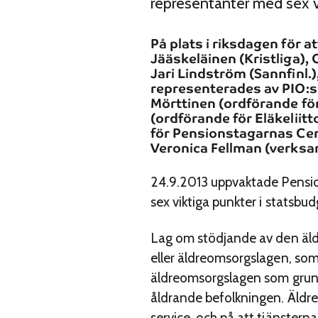
representanter med sex vi
På plats i riksdagen för a
Jääskeläinen (Kristliga), 
Jari Lindström (Sannfinl.
representerades av PIO:s 
Mörttinen (ordförande för
(ordförande för Eläkeliitt
för Pensionstagarnas Cent
Veronica Fellman (verksa
24.9.2013 uppvaktade Pensio
sex viktiga punkter i statsbu
Lag om stödjande av den äldr
eller äldreomsorgslagen, som 
äldreomsorgslagen som grund,
åldrande befolkningen. Äldre 
service, och på att tjänsterna