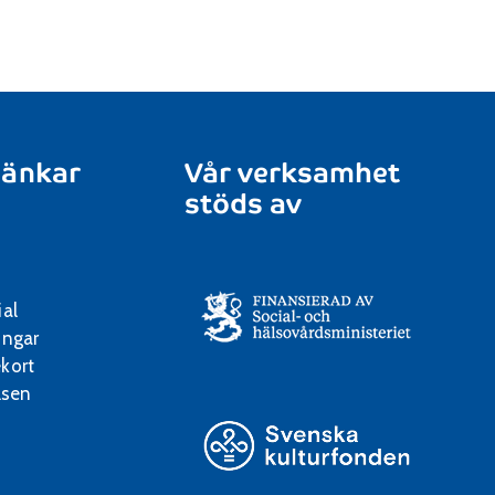
länkar
Vår verksamhet
stöds av
ial
ingar
kort
lsen