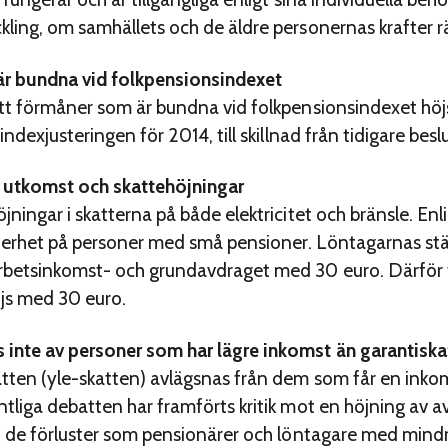
ling, om samhällets och de äldre personernas krafter räc
är bundna vid folkpensionsindexet
tt förmåner som är bundna vid folkpensionsindexet höjs ti
ndexjusteringen för 2014, till skillnad från tidigare beslu
s utkomst och skattehöjningar
jningar i skatterna på både elektricitet och bränsle. En
ynnerhet på personer med små pensioner. Löntagarnas st
rbetsinkomst- och grundavdraget med 30 euro. Därför f
js med 30 euro.
 inte av personer som har lägre inkomst än garantiska
atten (yle-skatten) avlägsnas från dem som får en ink
ntliga debatten har framförts kritik mot en höjning av
tt de förluster som pensionärer och löntagare med min