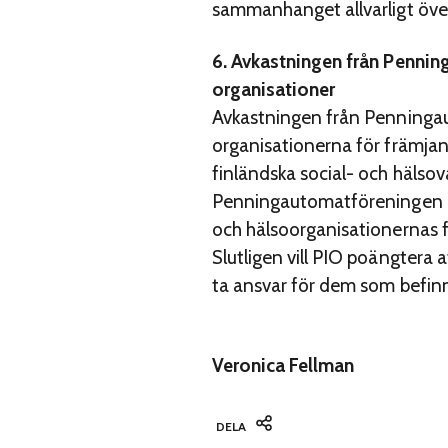
sammanhanget allvarligt över
6. Avkastningen från Pennin
organisationer
Avkastningen från Penningaut
organisationerna för främja
finländska social- och hälso
Penningautomatföreningen RA
och hälsoorganisationernas f
Slutligen vill PIO poängtera 
ta ansvar för dem som befinne
Veronica Fellman
DELA