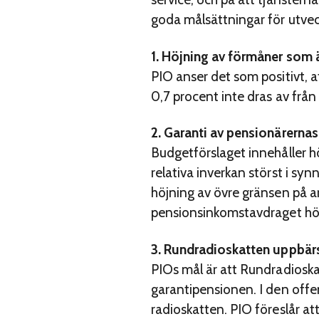
goda målsättningar för utveck
1. Höjning av förmåner som 
PIO anser det som positivt, a
0,7 procent inte dras av från i
2. Garanti av pensionärerna
Budgetförslaget innehåller hö
relativa inverkan störst i s
höjning av övre gränsen på a
pensionsinkomstavdraget hö
3. Rundradioskatten uppbärs
PIOs mål är att Rundradiosk
garantipensionen. I den offe
radioskatten. PIO föreslår a