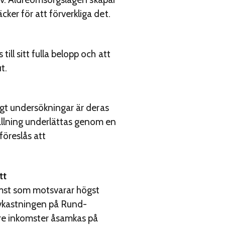
ker för att förverkliga det.
ll sitt fulla belopp och att
t.
ligt undersökningar är deras
ällning underlättas genom en
öreslås att
tt
omst som motsvarar högst
 avkastningen på Rund­
dre inkomster åsamkas på