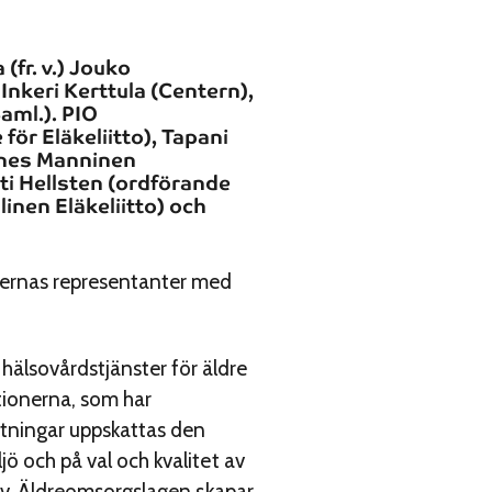
(fr. v.) Jouko
Inkeri Kerttula (Centern),
aml.). PIO
ör Eläkeliitto), Tapani
annes Manninen
tti Hellsten (ordförande
inen Eläkeliitto) och
iernas representanter med
älsovårdstjänster för äldre
ationerna, som har
ttningar uppskattas den
jö och på val och kvalitet av
hov. Äldre­omsorgslagen skapar