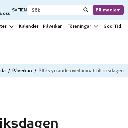
Sök på sidan
Svenska
Suomi
English
SV
FI
EN
Bli medlem
a oss
ter
Kalender
Påverkan
Föreningar
God Tid
ida
/
Påverkan
/
PIO:s yrkande överlämnat till riksdagen
riksdagen