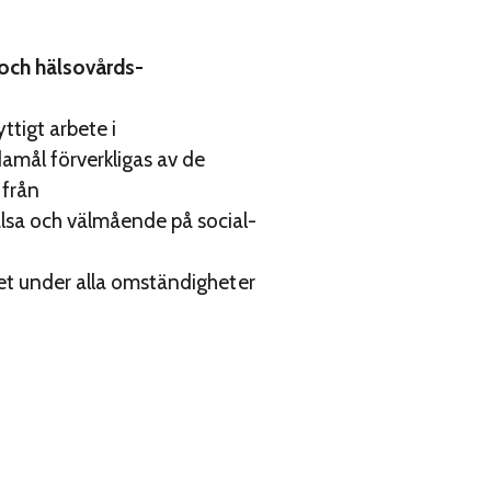
 och hälsovårds­
tigt arbete i
amål förverkligas av de
 från
lsa och välmående på social-
let under alla omständigheter