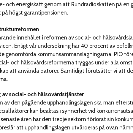
e- och energiskatt genom att Rundradioskatten på en g
 på högst garantipensionen.
strukturreformen
rande innehållet i reformen av social- och hälsovårdsl
vicen. Enligt vår undersökning har 40 procent av befolk
i de genomförda kommunsammanslagningarna. PIO före­s
cial- och hälsovårdsreformerna tryggas under alla omst
kap att använda datorer. Samtidigt förutsätter vi att de
rna.
 av social- och hälsovårdstjänster
av den pågående upphandlingslagen ska man eftersträva
specialfaktorer kan beaktas i synnerhet vid konkurrensuts
senaste åren har den tredje sektorn förlorat sin konkurr
Vi föreslår att upphandlingslagen utvärderas på ovan näm