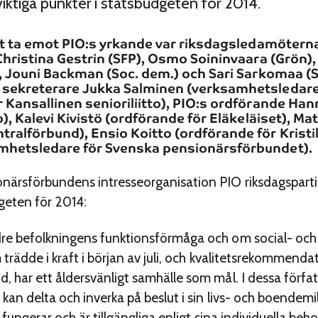
ktiga punkter i statsbudgeten för 2014.
tt ta emot PIO:s yrkande var riksdagsledamöterna 
Christina Gestrin (SFP), Osmo Soininvaara (Grön), 
), Jouni Backman (Soc. dem.) och Sari Sarkomaa (S
sekreterare Jukka Salminen (verksamhetsledare f
 Kansallinen senioriliitto), PIO:s ordförande H
o), Kalevi Kivistö (ordförande för Eläkeläiset), Ma
ralförbund), Ensio Koitto (ordförande för Kristill
mhetsledare för Svenska pensionärsförbundet).
närsförbundens intresse­organisation PIO riksdagspart
dgeten för 2014:
e befolkningens funktionsförmåga och om social- och h
trädde i kraft i början av juli, och kvalitetsrekommend
 har ett åldersvänligt samhälle som mål. I dessa förfa
kan delta och inverka på beslut i sin livs- och boendemil
 fungerar och är tillgängliga enligt sina individuella be