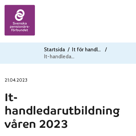
Skip to content
Startsida
/
It för handledare
/
It-handledarutbildning våren 2023
21.04.2023
It-
handledarutbildning
våren 2023