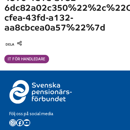
6dc82a02c350%22%2c%22O
cfea-43fd-a132-
aa8cbcea0a57%22%7d
DELA
Categories:
IT FÖR HANDLEDARE
Följ oss på social media
Instagram
Facebook
YouTube