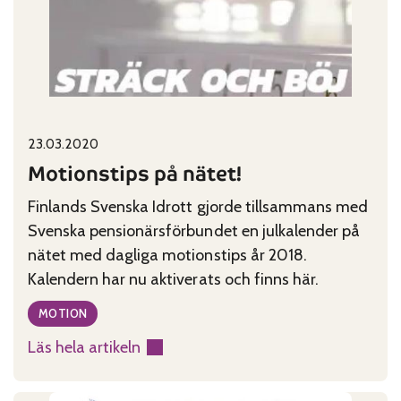
rum
Published on:
Categories:
23.03.2020
Motionstips på nätet!
Finlands Svenska Idrott gjorde tillsammans med
Svenska pensionärsförbundet en julkalender på
nätet med dagliga motionstips år 2018.
Kalendern har nu aktiverats och finns här.
MOTION
Läs hela artikeln
:
Motionstips