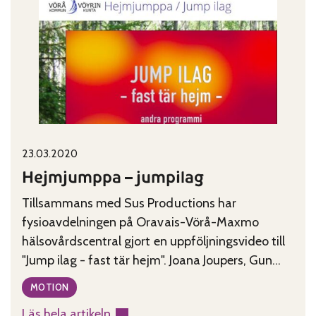
på
nätet!
Published on:
Categories:
23.03.2020
Hejmjumppa – jumpilag
Tillsammans med Sus Productions har
fysioavdelningen på Oravais-Vörå-Maxmo
hälsovårdscentral gjort en uppföljningsvideo till
"Jump ilag - fast tär hejm". Joana Joupers, Gun
Svenlin och Sara Wallin-Nilsson visar både
MOTION
sittande och stående övningar.
Läs hela artikeln