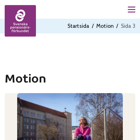
Men
Skip to content
Startsida
/
Motion
/
Sida 3
Motion