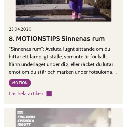
Published on:
Categories:
23.04.2020
8. MOTIONSTIPS Sinnenas rum
”Sinnenas rum”: Avsluta lugnt sittande om du
hittar ett lämpligt ställe, som inte är för kallt.
Känn underlaget under dig, eller räcket du lutar
emot om du står och marken under fotsulorna.
Använd alla sinnen. Titta på omgivningen.
MOTION
Lyssna på ljuden du hör. Andas. Lukta på
Läs hela artikeln
dofterna omkring dig. Bara beskriv det du
:
upplever, värdera
8.
MOTIONSTIPS
Sinnenas