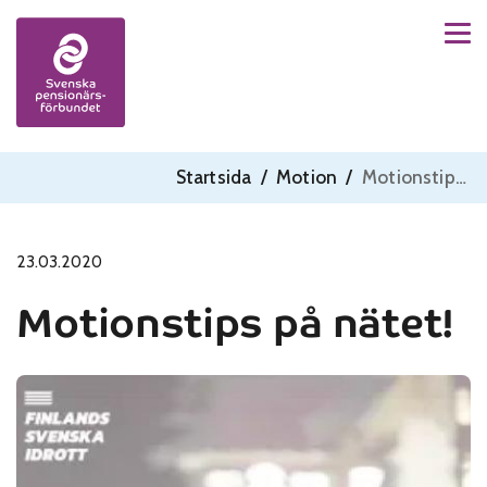
Men
Skip to content
Startsida
/
Motion
/
Motionstips på nätet!
23.03.2020
Motionstips på nätet!