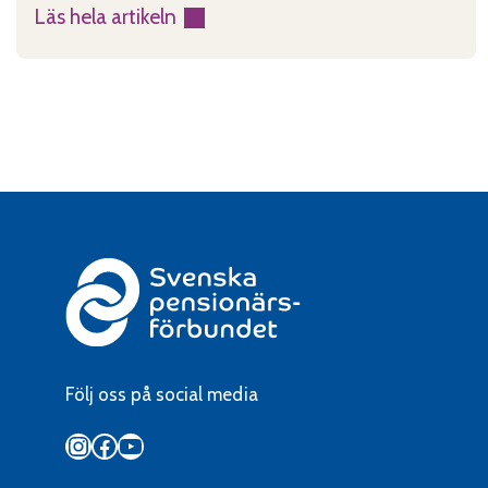
Läs hela artikeln
:
VIPS
samlade
flest
poäng
i
semifinalen
Följ oss på social media
Instagram
Facebook
YouTube