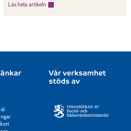
Läs hela artikeln
:
Dags
att
fylla
i
årsrapporten
2025
länkar
Vår verksamhet
stöds av
ial
ingar
kort