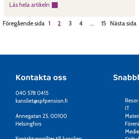
Läs hela artikeln
:
Mindre
Föregående sida
1
2
3
4
…
15
Nästa sida
pensioner
ingen
lösning
för
statskassan
Kontakta oss
Snabb
040 578 0415
Resor
kansliet@spfpension.fi
IT
Annegatan 25, 00100
Mater
Helsingfors
Fören
Medie
Kontaktuppgifter till kanslien