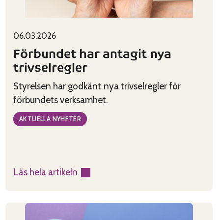
Published on:
Categories:
06.03.2026
Förbundet har antagit nya
trivselregler
Styrelsen har godkänt nya trivselregler för
förbundets verksamhet.
AKTUELLA NYHETER
Läs hela artikeln
:
Förbundet
har
antagit