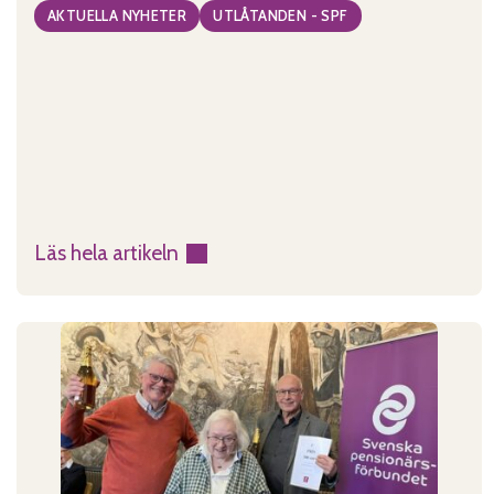
AKTUELLA NYHETER
UTLÅTANDEN - SPF
Läs hela artikeln
:
De
äldres
rätt
till
omsorg
måste
tryggas!