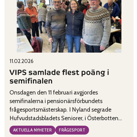
i
frågesportsfinalen
Published on:
Categories:
11.02.2026
VIPS samlade flest poäng i
semifinalen
Onsdagen den 11 februari avgjordes
semifinalerna i pensionärsförbundets
frågesportsmästerskap. I Nyland segrade
Hufvudstadsbladets Seniorer, i Österbotten
VIPS och i Åboland Pensionärsföreningen i Iniö.
AKTUELLA NYHETER
FRÅGESPORT