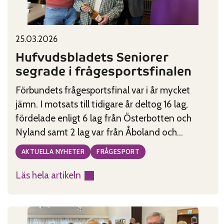
Published on:
Categories:
25.03.2026
Hufvudsbladets Seniorer
segrade i frågesportsfinalen
Förbundets frågesportsfinal var i år mycket
jämn. I motsats till tidigare år deltog 16 lag,
fördelade enligt 6 lag från Österbotten och
Nyland samt 2 lag var från Åboland och
Åland.Vinnare blev Hufvudstadsbladets
AKTUELLA NYHETER
FRÅGESPORT
Seniorer från Helsingfors med Nils-Erik Friis,
Christina Juthas och Henrik Stenbäck. De
Läs hela artikeln
:
kammade hem 28 poäng. Det blev en jämn
Hufvudsbladets
kamp om
Seniorer
segrade