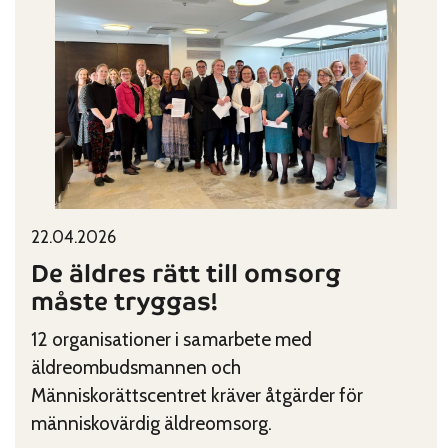
Published on:
Categories:
22.04.2026
De äldres rätt till omsorg
måste tryggas!
12 organisationer i samarbete med
äldreombudsmannen och
Människorättscentret kräver åtgärder för
människovärdig äldreomsorg.