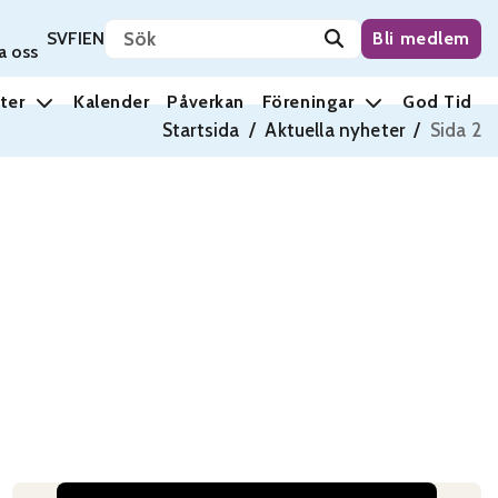
Sök på sidan
Svenska
Suomi
English
SV
FI
EN
Bli medlem
a oss
ter
Kalender
Påverkan
Föreningar
God Tid
Startsida
/
Aktuella nyheter
/
Sida 2