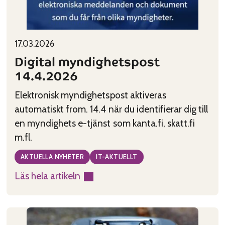
Published on:
Categories:
17.03.2026
Digital myndighetspost
14.4.2026
Elektronisk myndighetspost aktiveras
automatiskt from. 14.4 när du identifierar dig till
en myndighets e-tjänst som kanta.fi, skatt.fi
m.fl.
AKTUELLA NYHETER
IT-AKTUELLT
Läs hela artikeln
:
Digital
myndighetspost
14.4.2026