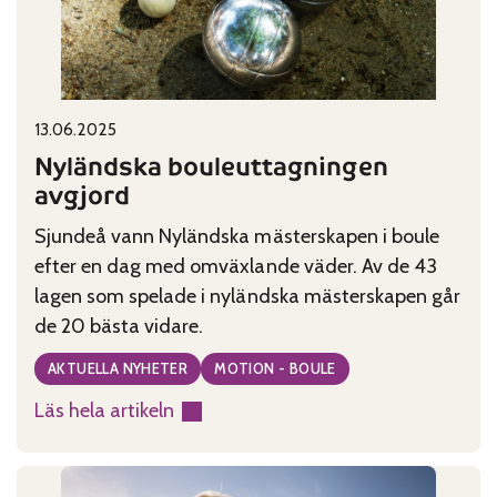
Published on:
Categories:
13.06.2025
Nyländska bouleuttagningen
avgjord
Sjundeå vann Nyländska mästerskapen i boule
efter en dag med omväxlande väder. Av de 43
lagen som spelade i nyländska mästerskapen går
de 20 bästa vidare.
AKTUELLA NYHETER
MOTION - BOULE
Läs hela artikeln
:
Nyländska
bouleuttagningen