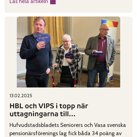
Läs hela artikeln
:
God
Tid
söker
nya
vänner
Published on:
Categories:
13.02.2025
HBL och VIPS i topp när
uttagningarna till
frågesportsfinalen avgjordes
Hufvudstadsbladets Seniorers och Vasa svenska
pensionärsförenings lag fick båda 34 poäng av