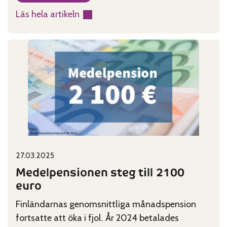
Läs hela artikeln
:
Läs
vårt
nyhetsbrev
om
God
Tid
Resors
utbud
i
Published on:
Categories:
27.03.2025
höst
Medelpensionen steg till 2100
euro
Finländarnas genomsnittliga månadspension
fortsatte att öka i fjol. År 2024 betalades