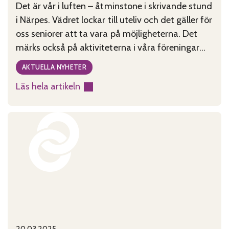
Det är vår i luften – åtminstone i skrivande stund
i Närpes. Vädret lockar till uteliv och det gäller för
oss seniorer att ta vara på möjligheterna. Det
märks också på aktiviteterna i våra föreningar
att det ljusnar och blir varmare.
AKTUELLA NYHETER
Läs hela artikeln
:
Priset
för
privat
vård
kan
bli
högt
20.03.2025