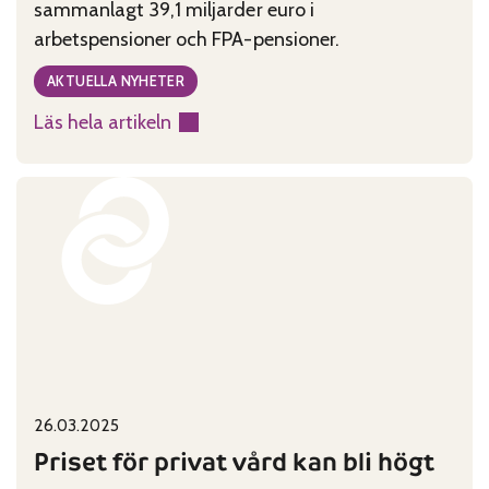
sammanlagt 39,1 miljarder euro i
arbetspensioner och FPA-pensioner.
AKTUELLA NYHETER
Läs hela artikeln
:
Medelpensionen
steg
till
2100
euro
Published on:
Categories:
26.03.2025
Priset för privat vård kan bli högt