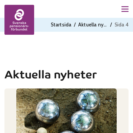
Men
Skip to content
Startsida
/
Aktuella nyheter
/
Sida 4
Aktuella nyheter