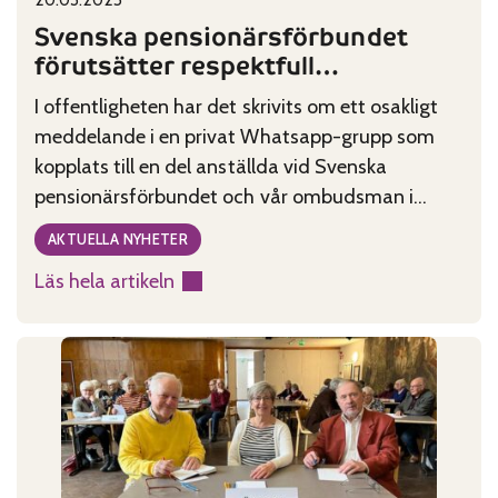
Published on:
Categories:
Svenska pensionärsförbundet
förutsätter respektfull
kommunikation
I offentligheten har det skrivits om ett osakligt
meddelande i en privat Whatsapp-grupp som
kopplats till en del anställda vid Svenska
pensionärsförbundet och vår ombudsman i
Österbotten.
AKTUELLA NYHETER
Läs hela artikeln
:
Svenska
pensionärsförbundet
förutsätter
respektfull
kommunikation