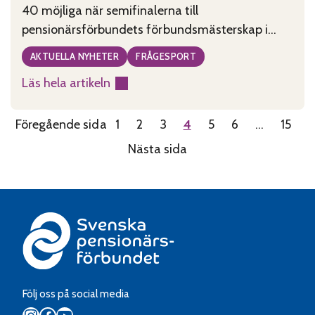
40 möjliga när semifinalerna till
pensionärsförbundets förbundsmästerskap i
frågesport avgjordes den 12 februari.
AKTUELLA NYHETER
FRÅGESPORT
Läs hela artikeln
:
HBL
Föregående sida
1
2
3
4
5
6
…
15
och
VIPS
Nästa sida
i
topp
när
uttagningarna
till
frågesportsfinalen
avgjordes
Följ oss på social media
Instagram
Facebook
YouTube