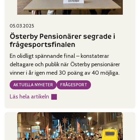
Published on:
Categories:
05.03.2025
Österby Pensionärer segrade i
frågesportsfinalen
En olidligt spännande final – konstaterar
deltagare och publik när Österby pensionärer
vinner i år igen med 30 poäng av 40 möjliga.
AKTUELLA NYHETER
FRÅGESPORT
Läs hela artikeln
:
Österby
Pensionärer
segrade
i