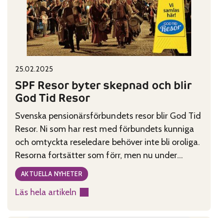
frågesportsfinalen
Published on:
Categories:
25.02.2025
SPF Resor byter skepnad och blir
God Tid Resor
Svenska pensionärsförbundets resor blir God Tid
Resor. Ni som har rest med förbundets kunniga
och omtyckta reseledare behöver inte bli oroliga.
Resorna fortsätter som förr, men nu under
namnet God Tid Resor.
AKTUELLA NYHETER
Läs hela artikeln
:
SPF