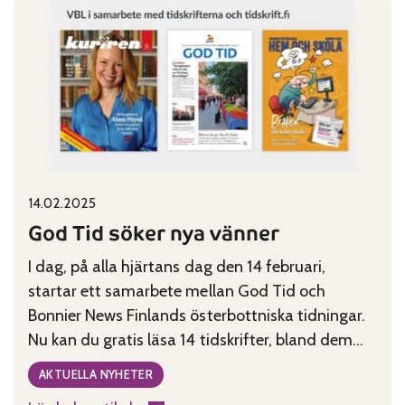
Resor
byter
skepnad
och
blir
God
Tid
Resor
Published on:
Categories:
14.02.2025
God Tid söker nya vänner
I dag, på alla hjärtans dag den 14 februari,
startar ett samarbete mellan God Tid och
Bonnier News Finlands österbottniska tidningar.
Nu kan du gratis läsa 14 tidskrifter, bland dem
God Tid, i apparna eVbl, eÖT eller eSydin under
AKTUELLA NYHETER
tre månader.