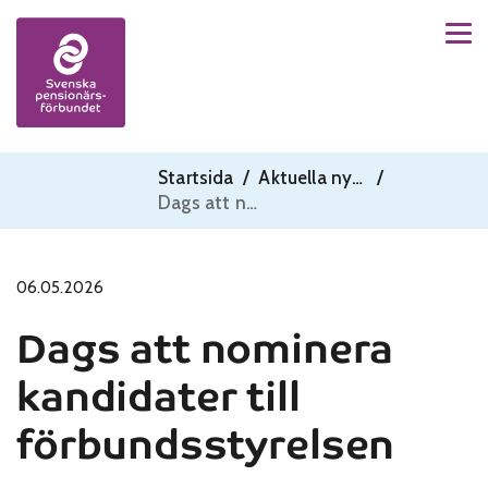
Men
Skip to content
Startsida
/
Aktuella nyheter
/
Dags att nominera kandidater till förbundsstyrelsen
06.05.2026
Dags att nominera
kandidater till
förbundsstyrelsen