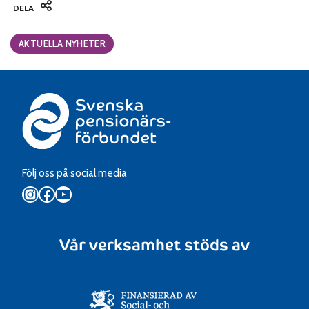
DELA
Categories:
AKTUELLA NYHETER
Följ oss på social media
Instagram
Facebook
YouTube
Vår verksamhet stöds av