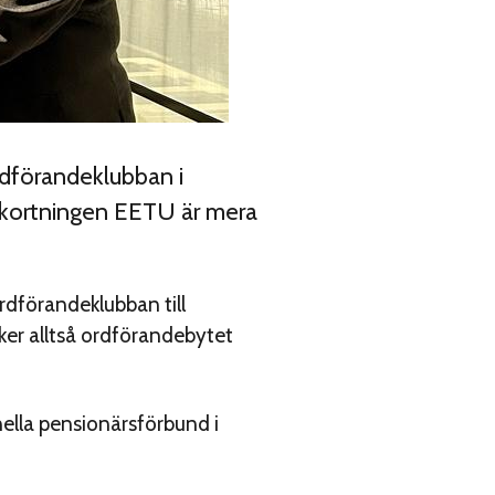
dförandeklubban i
örkortningen EETU är mera
ordförandeklubban till
ker alltså ordförandebytet
ella pensionärsförbund i