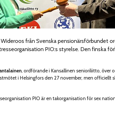
j Wideroos från Svenska pensionärsförbundet or
resseorganisation PIO:s styrelse. Den finska f
antalainen
, ordförande i Kansallinen senioriliitto, över 
tmötet i Helsingfors den 27 november, men officiellt s
eorganisation PIO är en takorganisation för sex nation