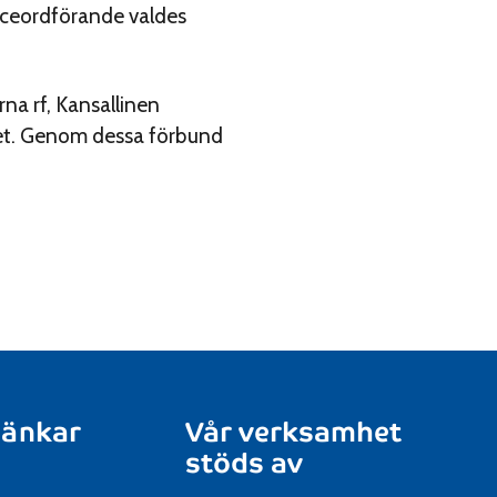
iceordförande valdes
na rf, Kansallinen
undet. Genom dessa förbund
länkar
Vår verksamhet
stöds av