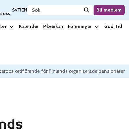
Sök på sidan
Svenska
Suomi
English
SV
FI
EN
Bli medlem
a oss
ter
Kalender
Påverkan
Föreningar
God Tid
eroos ordförande för Finlands organiserade pensionärer
ands