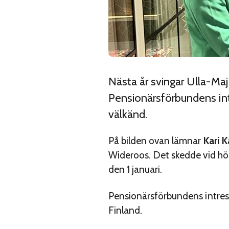
Nästa år svingar Ulla-Ma
Pensionärsförbundens int
välkänd.
På bilden ovan lämnar
Kari K
Wideroos. Det skedde vid hös
den 1 januari.
Pensionärsförbundens intress
Finland.