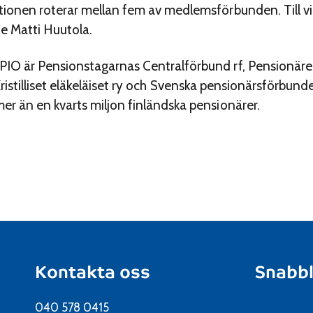
tionen roterar mellan fem av medlemsförbunden. Till v
e Matti Huutola.
IO är Pensionstagarnas Centralförbund rf, Pensionärer
ry, Kristilliset eläkeläiset ry och Svenska pensionärsförb
r än en kvarts miljon finländska pensionärer.
Kontakta oss
Snabb
040 578 0415