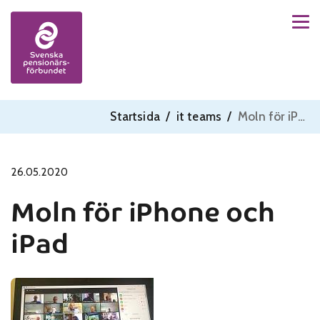
Men
Skip to content
Startsida
/
it teams
/
Moln för iPhone och iPad
26.05.2020
Moln för iPhone och
iPad