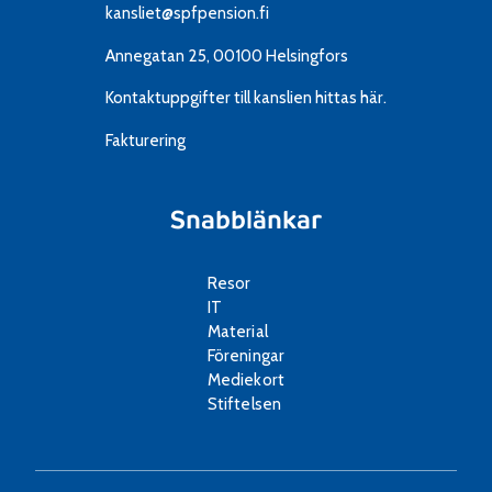
kansliet@spfpension.fi
Annegatan 25, 00100 Helsingfors
Kontaktuppgifter till kanslien
hittas här.
Fakturering
Snabblänkar
Resor
IT
Material
Föreningar
Mediekort
Stiftelsen