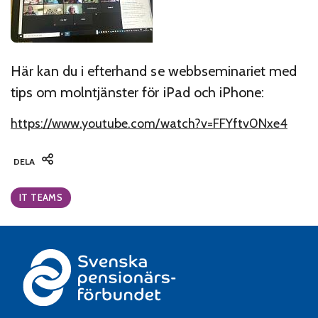
Här kan du i efterhand se webbseminariet med
tips om molntjänster för iPad och iPhone:
https://www.youtube.com/watch?v=FFYftv0Nxe4
DELA
Categories:
IT TEAMS