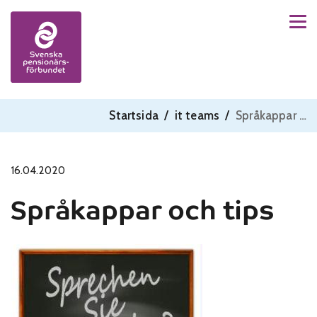
Men
Skip to content
Startsida
/
it teams
/
Språkappar och tips
16.04.2020
Språkappar och tips