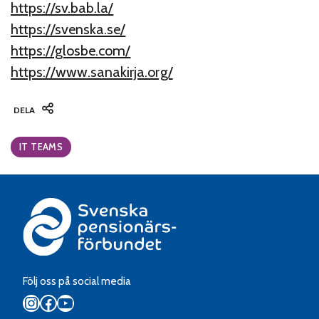
https://sv.bab.la/
https://svenska.se/
https://glosbe.com/
https://www.sanakirja.org/
DELA
Categories:
IT TEAMS
Följ oss på social media
Instagram
Facebook
YouTube