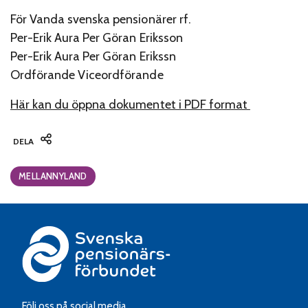
För Vanda svenska pensionärer rf.
Per-Erik Aura Per Göran Eriksson
Per-Erik Aura Per Göran Erikssn
Ordförande Viceordförande
Här kan du öppna dokumentet i PDF format
DELA
Categories:
MELLANNYLAND
Följ oss på social media