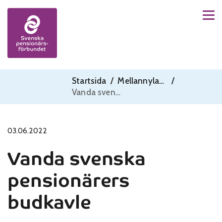
Men
Skip to content
Startsida
/
Mellannyland
/
Vanda svenska pensionärers budkavle
03.06.2022
Vanda svenska
pensionärers
budkavle