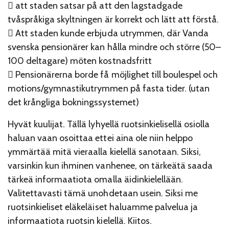
 att staden satsar på att den lagstadgade
tvåspråkiga skyltningen är korrekt och lätt att förstå.
 Att staden kunde erbjuda utrymmen, där Vanda
svenska pensionärer kan hålla mindre och större (50–
100 deltagare) möten kostnadsfritt
 Pensionärerna borde få möjlighet till boulespel och
motions/gymnastikutrymmen på fasta tider. (utan
det krångliga bokningssystemet)
Hyvät kuulijat. Tällä lyhyellä ruotsinkielisellä osiolla
haluan vaan osoittaa ettei aina ole niin helppo
ymmärtää mitä vieraalla kielellä sanotaan. Siksi,
varsinkin kun ihminen vanhenee, on tärkeätä saada
tärkeä informaatiota omalla äidinkielellään.
Valitettavasti tämä unohdetaan usein. Siksi me
ruotsinkieliset eläkeläiset haluamme palvelua ja
informaatiota ruotsin kielellä. Kiitos.