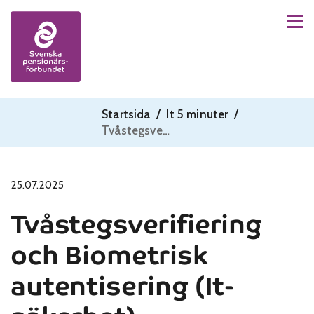
Men
Skip to content
Startsida
/
It 5 minuter
/
Tvåstegsverifiering och Biometrisk autentisering (It-säkerhet)
25.07.2025
Tvåstegsverifiering
och Biometrisk
autentisering (It-