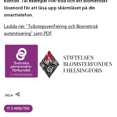
konton. Till exempel PIN-kod och ett biometriskt
lösenord för att låsa upp skärmlåset på din
smarttelefon.
Ladda ner ”Tvåstegsverifiering och Biometrisk
autentisering” som PDF
DELA
Categories:
IT 5 MINUTER