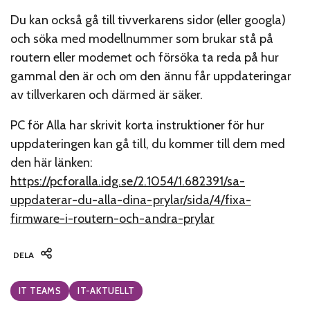
Du kan också gå till tivverkarens sidor (eller googla)
och söka med modellnummer som brukar stå på
routern eller modemet och försöka ta reda på hur
gammal den är och om den ännu får uppdateringar
av tillverkaren och därmed är säker.
PC för Alla har skrivit korta instruktioner för hur
uppdateringen kan gå till, du kommer till dem med
den här länken:
https://pcforalla.idg.se/2.1054/1.682391/sa-
uppdaterar-du-alla-dina-prylar/sida/4/fixa-
firmware-i-routern-och-andra-prylar
DELA
Categories:
IT TEAMS
IT-AKTUELLT