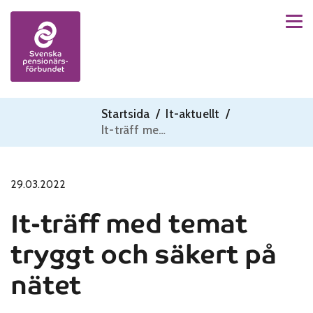
Men
Skip to content
Startsida
/
It-aktuellt
/
It-träff med temat tryggt och säkert på nätet
29.03.2022
It-träff med temat
tryggt och säkert på
nätet