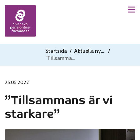
Men
Skip to content
Startsida
/
Aktuella nyheter
/
“Tillsammans är vi starkare”
25.05.2022
”Tillsammans är vi
starkare”