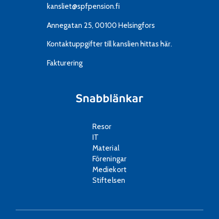
kansliet@spfpension.fi
Annegatan 25, 00100 Helsingfors
Kontaktuppgifter till kanslien
hittas här.
Fakturering
Snabblänkar
Resor
IT
Material
Föreningar
Mediekort
Stiftelsen