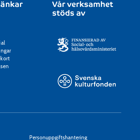
länkar
Vår verksamhet
stöds av
ial
ingar
kort
lsen
Personuppgiftshantering