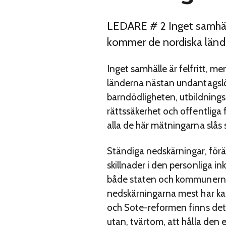
LEDARE # 2 Inget samhälle
kommer de nordiska lände
Inget samhälle är felfritt, m
länderna nästan undantagslöst
barndödligheten, utbildningsni
rättssäkerhet och offentliga 
alla de här mätningarna slås 
Ständiga nedskärningar, förä
skillnader i den personliga i
både staten och kommunerna 
nedskärningarna mest har ka
och Sote-reformen finns det 
utan, tvärtom, att hålla den e