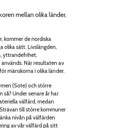
koren mellan olika länder,
der, kommer de nordiska
 olika sätt. Livslängden,
, yttrandefrihet,
h används. När resultaten av
för mänskorna i olika länder.
rmen (Sote) och större
en så? Under senare år har
teriella välfärd, medan
trävan till större kommuner
sänka nivån på välfärden
ing av vår välfärd på sitt