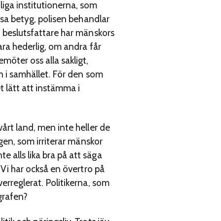
liga institutionerna, som
visa betyg, polisen behandlar
tt beslutsfattare har mänskors
vara hederlig, om andra får
öter oss alla sakligt,
en i samhället. För den som
 lätt att instämma i
vårt land, men inte heller de
ingen, som irriterar mänskor
 alls lika bra på att säga
. Vi har också en övertro på
verreglerat. Politikerna, som
agrafen?