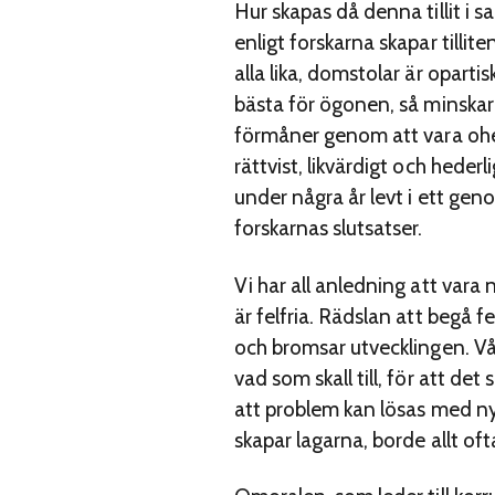
Hur skapas då denna tillit i 
enligt forskarna skapar tillit
alla lika, domstolar är opart
bästa för ögonen, så minskar o
förmåner genom att vara ohed
rättvist, likvärdigt och heder
under några år levt i ett ge
forskarnas slutsatser.
Vi har all anledning att vara 
är felfria. Rädslan att begå f
och bromsar utvecklingen. Vår
vad som skall till, för att de
att problem kan lösas med nya 
skapar lagarna, borde allt of