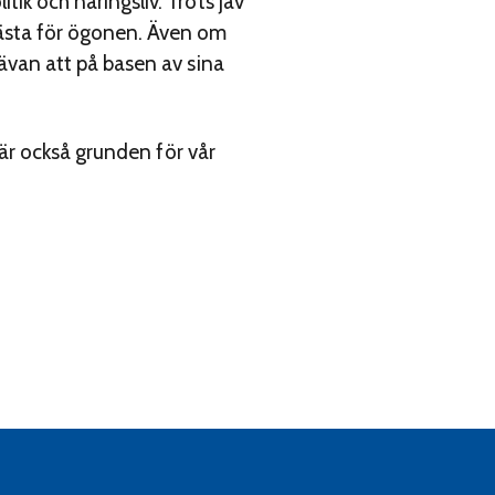
tik och näringsliv. Trots jäv
bästa för ögonen. Även om
trävan att på basen av sina
å är också grunden för vår