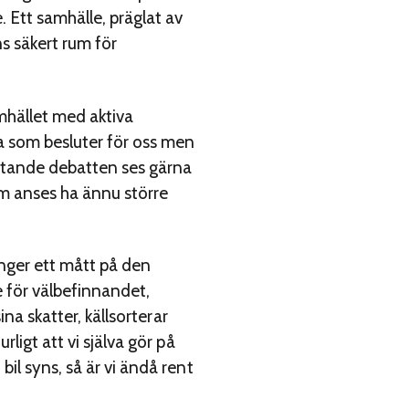
 Ett samhälle, präglat av
s säkert rum för
mhället med aktiva
a som besluter för oss men
ttande debatten ses gärna
om anses ha ännu större
nger ett mått på den
e för välbefinnandet,
na skatter, källsorterar
ligt att vi själva gör på
il syns, så är vi ändå rent