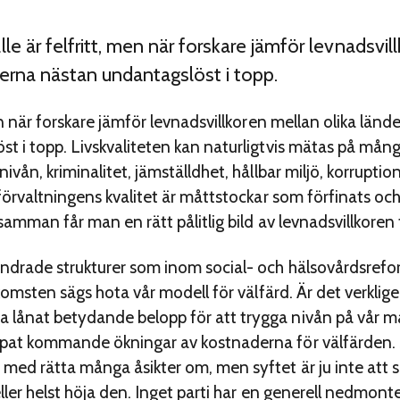
 är felfritt, men när forskare jämför levnadsvill
rna nästan undantagslöst i topp.
en när forskare jämför levnadsvillkoren mellan olika län
 i topp. Livskvaliteten kan naturligtvis mätas på många
vån, kriminalitet, jämställdhet, hållbar miljö, korruption
förvaltningens kvalitet är måttstockar som förfinats oc
samman får man en rätt pålitlig bild av levnadsvillkoren 
ndrade strukturer som inom social- och hälsovårdsrefo
nkomsten sägs hota vår modell för välfärd. Är det verklig
lånat betydande belopp för att trygga nivån på vår ma
pat kommande ökningar av kostnaderna för välfärden. S
med rätta många åsikter om, men syftet är ju inte att 
ller helst höja den. Inget parti har en generell nedmonter