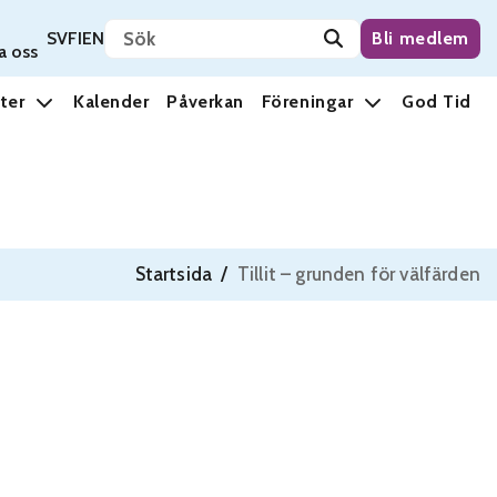
Sök på sidan
Svenska
Suomi
English
SV
FI
EN
Bli medlem
a oss
ter
Kalender
Påverkan
Föreningar
God Tid
Startsida
/
Tillit – grunden för välfärden