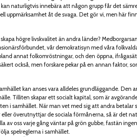
kan naturligtvis innebära att någon grupp får det sämre.
ll uppmärksamhet åt de svaga. Det gör vi, men här finn
ts skapa högre livskvalitet än andra länder? Medborgarsa
nsionärsförbundet, vår demokratisyn med våra folkvald
 bland annat folkomröstningar, och den öppna, ifrågasä
säkert också, men forskare pekar på en annan faktor, s
samhället kan anses vara alldeles grundläggande. Den a
lle. Tilliten skapar ett socialt kapital, som är avgörand
teten i samhället. När man vet med sig att andra betalar si
ller överutnyttjar de sociala förmånerna, så är det natur
a av oss varje gång väntar på grön gubbe, fastän ingen b
lja spelreglerna i samhället.