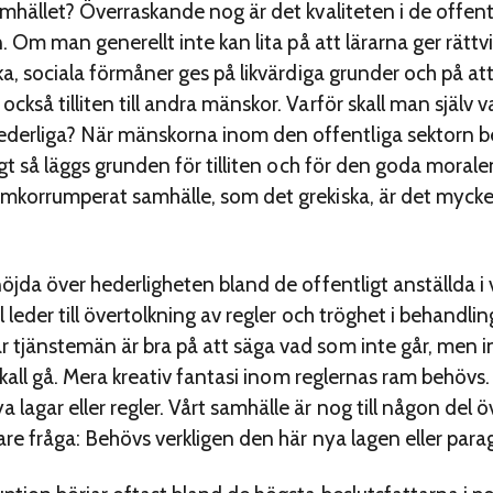
samhället? Överraskande nog är det kvaliteten i de offent
en. Om man generellt inte kan lita på att lärarna ger rätt
iska, sociala förmåner ges på likvärdiga grunder och på a
ckså tilliten till andra mänskor. Varför skall man själv 
erliga? När mänskorna inom den offentliga sektorn bem
ligt så läggs grunden för tilliten och för den goda moral
nomkorrumperat samhälle, som det grekiska, är det mycket
nöjda över hederligheten bland de offentligt anställda i 
el leder till övertolkning av regler och tröghet i behandl
 tjänstemän är bra på att säga vad som inte går, men inte
t skall gå. Mera kreativ fantasi inom reglernas ram behövs
lagar eller regler. Vårt samhälle är nog till någon del ö
tare fråga: Behövs verkligen den här nya lagen eller par