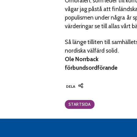
Omoralen, som leder till korru
vågar jag påstå att finländs
populismen under några år spri
värderingar se till allas vårt b
Så länge tilliten till samhälle
nordiska välfärd solid.
Ole Norrback
förbundsordförande
DELA
Categories:
STARTSIDA