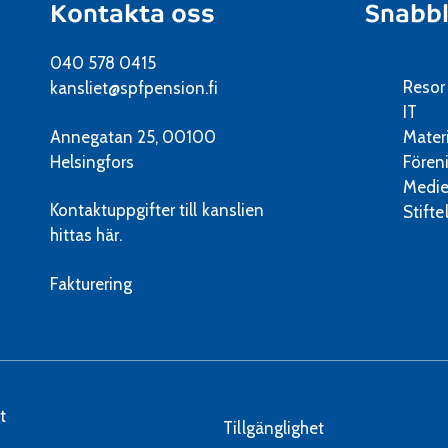
Kontakta oss
Snabb
040 578 0415
Resor
kansliet@spfpension.fi
IT
Annegatan 25, 00100
Mater
Helsingfors
Fören
Medie
Kontaktuppgifter till kanslien
Stifte
hittas här.
Fakturering
t
Tillgänglighet