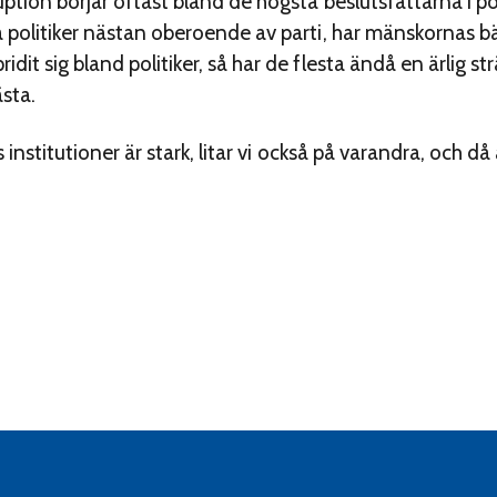
ption börjar oftast bland de högsta beslutsfattarna i poli
ka politiker nästan oberoende av parti, har mänskornas 
dit sig bland politiker, så har de flesta ändå en ärlig s
ästa.
ts institutioner är stark, litar vi också på varandra, och d