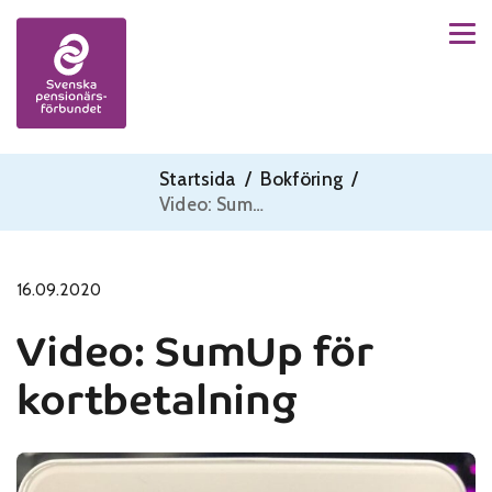
Men
Skip to content
Startsida
/
Bokföring
/
Video: SumUp för kortbetalning
16.09.2020
Video: SumUp för
kortbetalning