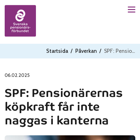
Men
Skip to content
Startsida
/
Påverkan
/
SPF: Pensionärernas köpkraft får inte naggas i kanterna
06.02.2025
SPF: Pensionärernas
köpkraft får inte
naggas i kanterna