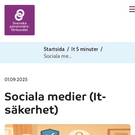
M
Skip to content
Startsida
/
It 5 minuter
/
Sociala medier (It-säkerhet)
01.09.2025
Sociala medier (It-
säkerhet)