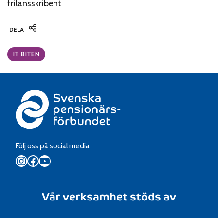
frilansskribent
DELA
Categories:
IT BITEN
Följ oss på social media
Instagram
Facebook
YouTube
Vår verksamhet stöds av