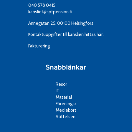
040 578 0415
kansliet@spfpension.fi
Annegatan 25, 00100 Helsingfors
Kontaktuppgifter till kanslien
hittas här.
Fakturering
Snabblänkar
Resor
IT
Material
Föreningar
Mediekort
Stiftelsen