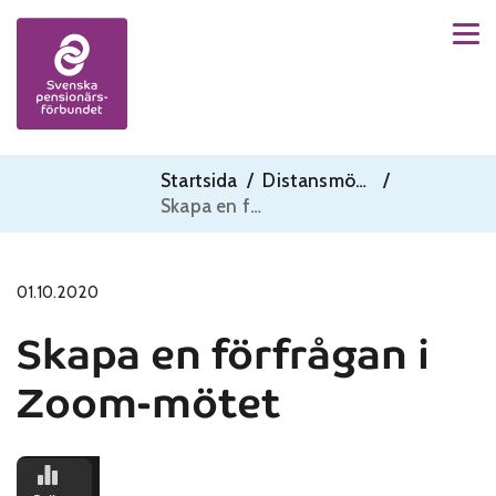
Men
Skip to content
Startsida
/
Distansmöten
/
Skapa en förfrågan i Zoom-mötet
01.10.2020
Skapa en förfrågan i
Zoom-mötet