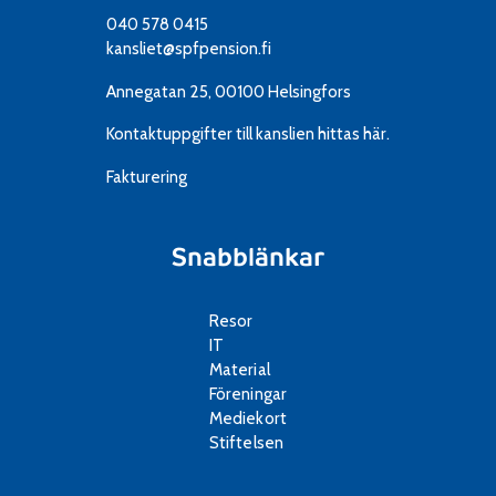
040 578 0415
kansliet@spfpension.fi
Annegatan 25, 00100 Helsingfors
Kontaktuppgifter till kanslien
hittas här.
Fakturering
Snabblänkar
Resor
IT
Material
Föreningar
Mediekort
Stiftelsen