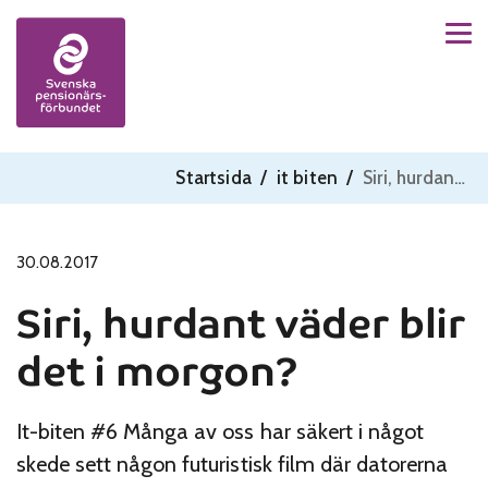
Men
Skip to content
Startsida
/
it biten
/
Siri, hurdant väder blir det i morgon?
30.08.2017
Siri, hurdant väder blir
det i morgon?
It-biten #6 Många av oss har säkert i något
skede sett någon futuristisk film där datorerna