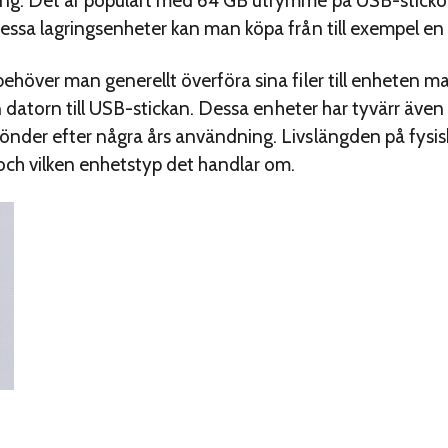
ing. Det är populärt med 64 GB utrymme på USB-sticko
essa lagringsenheter kan man köpa från till exempel en 
ehöver man generellt överföra sina filer till enheten m
rån datorn till USB-stickan. Dessa enheter har tyvärr äve
önder efter några års användning. Livslängden på fysisk
h vilken enhetstyp det handlar om.