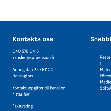
Kontakta oss
Snabb
040 578 0415
Resor
kansliet@spfpension.fi
IT
Annegatan 25, 00100
Mater
Helsingfors
Fören
Medie
Kontaktuppgifter till kanslien
Stifte
hittas här.
Fakturering