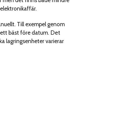
r men det finns både mindre
elektronikaffär.
anuellt. Till exempel genom
n ett bäst före datum. Det
a lagringsenheter varierar