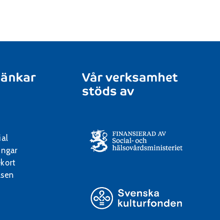
länkar
Vår verksamhet
stöds av
ial
ingar
kort
lsen