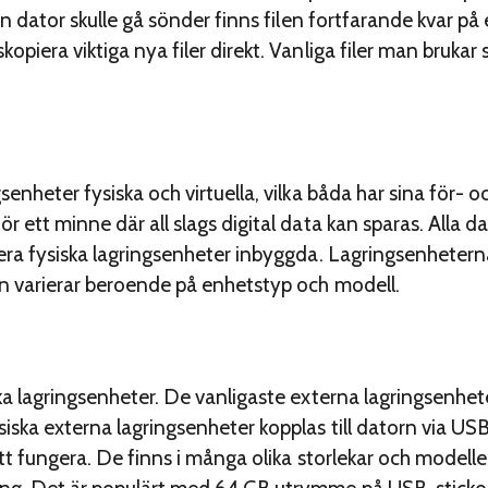
din dator skulle gå sönder finns filen fortfarande kvar på
opiera viktiga nya filer direkt. Vanliga filer man brukar
senheter fysiska och virtuella, vilka båda har sina för- 
r ett minne där all slags digital data kan sparas. Alla d
lera fysiska lagringsenheter inbyggda. Lagringsenhetern
en varierar beroende på enhetstyp och modell.
ska lagringsenheter. De vanligaste externa lagringsenhe
iska externa lagringsenheter kopplas till datorn via US
 att fungera. De finns i många olika storlekar och modell