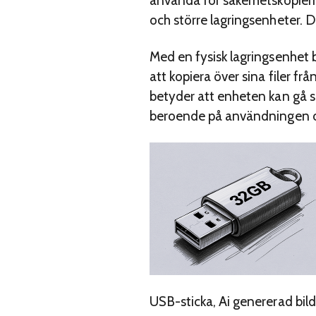
använda för säkerhetskopier
och större lagringsenheter. D
Med en fysisk lagringsenhet b
att kopiera över sina filer f
betyder att enheten kan gå s
beroende på användningen oc
USB-sticka, Ai genererad bild