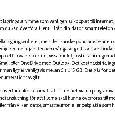
tt lagringsutrymme som vanligen är kopplat till internet. 
 du kan överföra filer till från din dator, smart telefon 
uella lagringsenheter, men den kanske populäraste är en 
erbjuder molntjänster och många är gratis att använda och
pa ett användarkonto, vissa molntjänster är integrerad
mail eller OneDrive med Outlook. Det kostnadsfria la
 men ligger vanligtvis mellan 5 till 15 GB. Det går för d
enumerationsavgift.
överföra filer automatiskt till molnet via en programvar
etanslutning för att filerna skall kunna överföras till m
ler från vilken dator, smarttelefon eller pekplatta som h