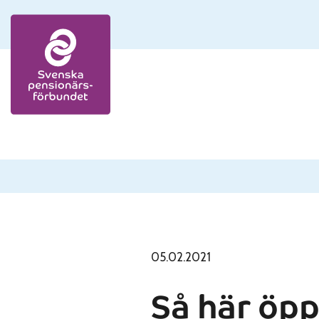
Skip to content
05.02.2021
Så här öpp