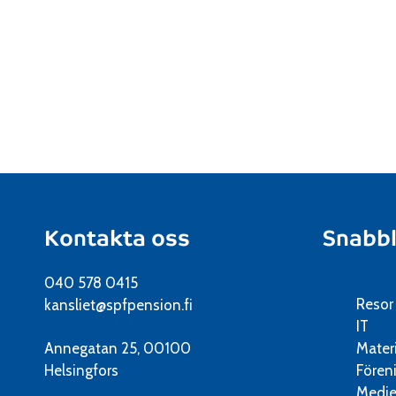
Kontakta oss
Snabb
040 578 0415
Resor
kansliet@spfpension.fi
IT
Annegatan 25, 00100
Mater
Helsingfors
Fören
Medie