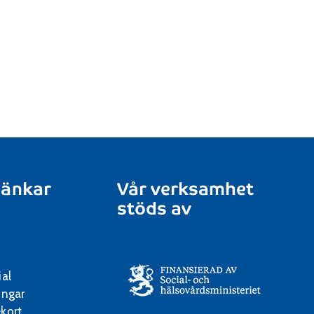
länkar
Vår verksamhet
stöds av
ial
ingar
kort