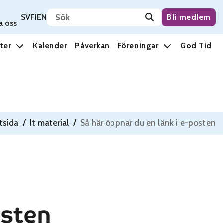
Sök på sidan
Svenska
Suomi
English
SV
FI
EN
Bli medlem
a oss
ter
Kalender
Påverkan
Föreningar
God Tid
tsida
/
It material
/
Så här öppnar du en länk i e-posten
osten