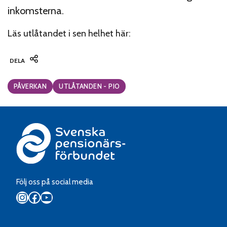
inkomsterna.
Läs utlåtandet i sen helhet
här
:
DELA
Categories:
PÅVERKAN
UTLÅTANDEN - PIO
Följ oss på social media
Instagram
Facebook
YouTube