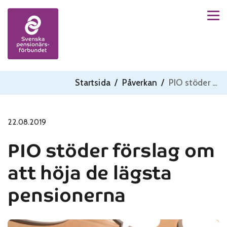
Men
Skip to content
Startsida
/
Påverkan
/
PIO stöder förslag om att höja de lägsta pensionerna
22.08.2019
PIO stöder förslag om
att höja de lägsta
pensionerna