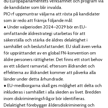
du Europaparlamentets verksamhet och program via
de kandidater som blir invalda.
PIO rf uppmuntrar väljarna att rösta på kandidater
som är redo att främja följande mål:
● Under valperioden 2024–2029 bör en EU-
omfattande äldrestrategi utarbetas för att
säkerställa och stärka de äldres delaktighet i
samhället och beslutsfattandet. EU skall även verka
för upprättandet av en global FN-konvention om
äldre personers rättigheter. Det finns ett stort behov
av ett sådant ramavtal, eftersom åldrandet och
effekterna av åldrandet kommer att påverka alla
länder under detta århundrade.
● EU-medborgarna skall ges möjlighet att delta och
inkluderas i samhället i alla skeden av livet. Bredden
inom diskrimineringsfrågor bör identifieras.
Delaktighet förebygger åldersdiskriminering och