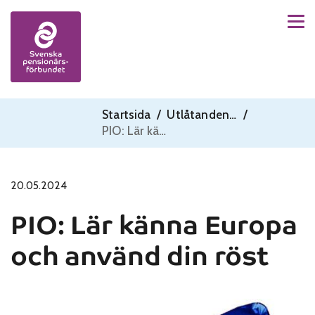
Men
Skip to content
Startsida
/
Utlåtanden - PIO
/
PIO: Lär känna Europa och använd din röst
20.05.2024
PIO: Lär känna Europa
och använd din röst