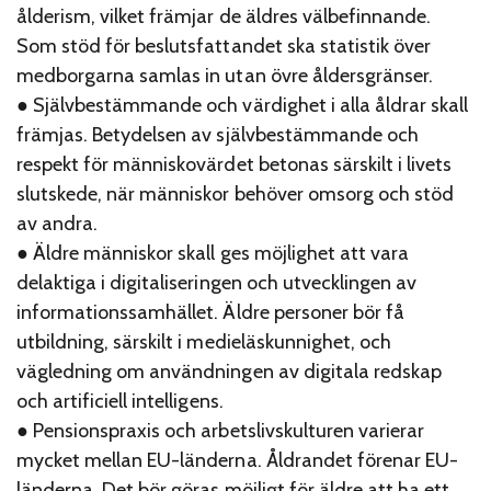
ålderism, vilket främjar de äldres välbefinnande.
Som stöd för beslutsfattandet ska statistik över
medborgarna samlas in utan övre åldersgränser.
● Självbestämmande och värdighet i alla åldrar skall
främjas. Betydelsen av självbestämmande och
respekt för människovärdet betonas särskilt i livets
slutskede, när människor behöver omsorg och stöd
av andra.
● Äldre människor skall ges möjlighet att vara
delaktiga i digitaliseringen och utvecklingen av
informationssamhället. Äldre personer bör få
utbildning, särskilt i medieläskunnighet, och
vägledning om användningen av digitala redskap
och artificiell intelligens.
● Pensionspraxis och arbetslivskulturen varierar
mycket mellan EU-länderna. Åldrandet förenar EU-
länderna. Det bör göras möjligt för äldre att ha ett