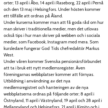
orter; 13 april i Åbo, 14 april i Raseborg, 22 april i Pernå
och den 13 maj i Helsingfors. Under hösten kommer
ett tillfälle att ordnas på Åland.
Under kurserna kommer man att få goda råd om hur
man skriver i traditionella medier, men det utlovas
också tips i hur man skriver på webben och i sociala
medier, som Facebook, Instagram med mera. Som
kursledare fungerar God Tids chefredaktör Markus
West.
Under våren kommer Svenska pensionärsförbundet
att ta i bruk ett nytt medlemsregister. Även
föreningarnas webbplatser kommer att förnyas.
Utbildning i användning av det nya
medlemsregistret och hanteringen av de nya
webbplatserna ordnas på följande orter; 8 april i
Östnyland, 11 april i Västnyland, 19 april och 28 april i
Mellannyland och Helsingfors, 21 april i Kimito och i