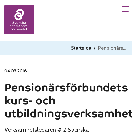
Men
Skip to content
Startsida
/
Pensionärsförbundets kurs- och utbildningsverksamhet
04.03.2016
Pensionärsförbundets
kurs- och
utbildningsverksamhe
Verksamhetsledaren # 2 Svenska