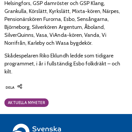
Helsingfors, GSP damröster och GSP Klang,
Grankulla, Körslätt, Kyrkslätt, Mixta-kören, Närpes,
Pensionärskören Furorna, Esbo, Sensångarna,
Björneborg, Silverkören Argentum, Åboland,
SilverQuinns, Vasa, ViAnda-kören, Vanda, Vi
Norrifrån, Karleby och Wasa bygdekör.
Skådespelaren Riko Eklundh ledde som tidigare
programmet, i år i fullständig Esbo folkdräkt – och
kilt.
DELA
Categories:
AKTUELLA NYHETER