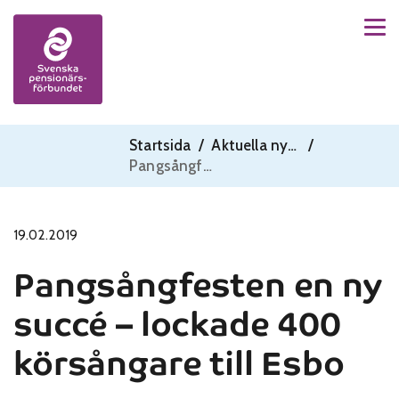
Men
Skip to content
Startsida
/
Aktuella nyheter
/
Pangsångfesten en ny succé – lockade 400 körsångare till Esbo
19.02.2019
Pangsångfesten en ny
succé – lockade 400
körsångare till Esbo