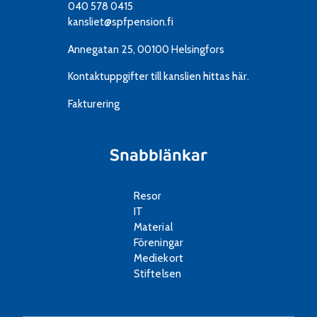
040 578 0415
kansliet@spfpension.fi
Annegatan 25, 00100 Helsingfors
Kontaktuppgifter till kanslien
hittas här.
Fakturering
Snabblänkar
Resor
IT
Material
Föreningar
Mediekort
Stiftelsen