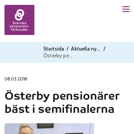
Men
Skip to content
Startsida
/
Aktuella nyheter
/
Österby pensionärer bäst i semifinalerna
08.03.2018
Österby pensionärer
bäst i semifinalerna