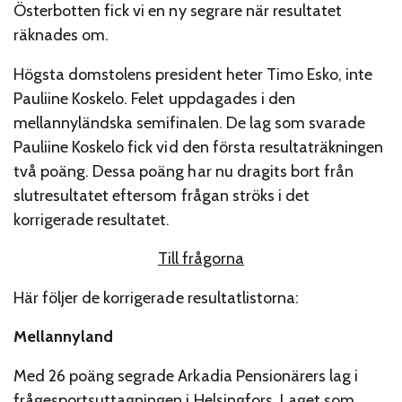
Österbotten fick vi en ny segrare när resultatet
räknades om.
Högsta domstolens president heter Timo Esko, inte
Pauliine Koskelo. Felet uppdagades i den
mellannyländska semifinalen. De lag som svarade
Pauliine Koskelo fick vid den första resultaträkningen
två poäng. Dessa poäng har nu dragits bort från
slutresultatet eftersom frågan ströks i det
korrigerade resultatet.
Till frågorna
Här följer de korrigerade resultatlistorna:
Mellannyland
Med 26 poäng segrade Arkadia Pensionärers lag i
frågesportsuttagningen i Helsingfors. Laget som