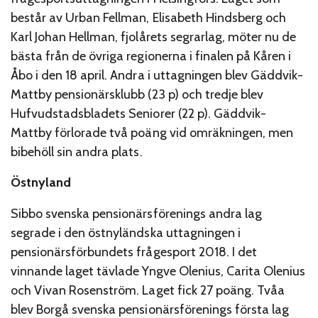
består av Urban Fellman, Elisabeth Hindsberg och
Karl Johan Hellman, fjolårets segrarlag, möter nu de
bästa från de övriga regionerna i finalen på Kåren i
Åbo i den 18 april. Andra i uttagningen blev Gäddvik-
Mattby pensionärsklubb (23 p) och tredje blev
Hufvudstadsbladets Seniorer (22 p). Gäddvik-
Mattby förlorade två poäng vid omräkningen, men
bibehöll sin andra plats.
Östnyland
Sibbo svenska pensionärsförenings andra lag
segrade i den östnyländska uttagningen i
pensionärsförbundets frågesport 2018. I det
vinnande laget tävlade Yngve Olenius, Carita Olenius
och Vivan Rosenström. Laget fick 27 poäng. Tvåa
blev Borgå svenska pensionärsförenings första lag