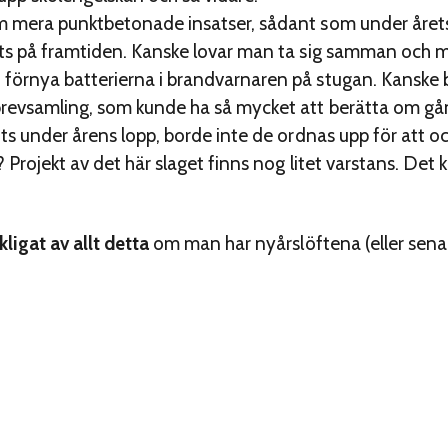
 mera punktbetonade insatser, sådant som under årets 
uts på framtiden. Kanske lovar man ta sig samman och 
förnya batterierna i brandvarnaren på stugan. Kanske 
revsamling, som kunde ha så mycket att berätta om gån
its under årens lopp, borde inte de ordnas upp för at
Projekt av det här slaget finns nog litet varstans. Det k
ligat av allt detta
om man har nyårslöftena (eller sena