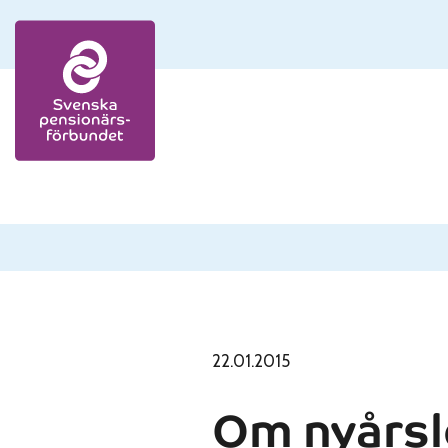
Skip to content
22.01.2015
Om nyårsl