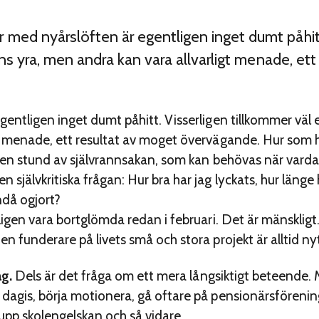
ed nyårslöften är egentligen inget dumt påhitt
ens yra, men andra kan vara allvarligt menade, et
gentligen inget dumt påhitt. Visserligen tillkommer väl e
t menade, ett resultat av moget övervägande. Hur som h
g, en stund av självrannsakan, som kan behövas när vard
jälvkritiska frågan: Hur bra har jag lyckats, hur länge hö
ndå ogjort?
ligen vara bortglömda redan i februari. Det är mänsklig
n funderare på livets små och stora projekt är alltid nyt
ag.
Dels är det fråga om ett mera långsiktigt beteende. 
 dagis, börja motionera, gå oftare på pensionärsfören
upp skolengelskan och så vidare.