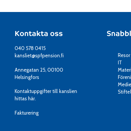
Kontakta oss
Snabb
040 578 0415
Resor
kansliet@spfpension.fi
IT
Annegatan 25, 00100
Mater
Helsingfors
Fören
Medie
Kontaktuppgifter till kanslien
Stifte
hittas här.
Fakturering