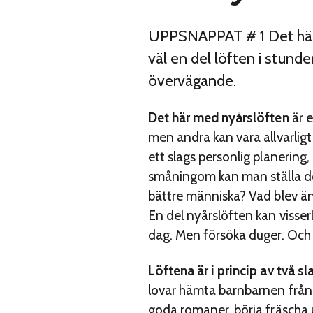
UPPSNAPPAT # 1 Det här m
väl en del löften i stund
övervägande.
Det här med nyårslöften
är e
men andra kan vara allvarlig
ett slags personlig planerin
småningom kan man ställa den s
bättre människa? Vad blev ä
En del nyårslöften kan visser
dag. Men försöka duger. Och e
Löftena är i princip av två sl
lovar hämta barnbarnen från
goda romaner, börja fräscha 