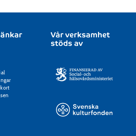
länkar
Vår verksamhet
stöds av
ial
ingar
kort
lsen