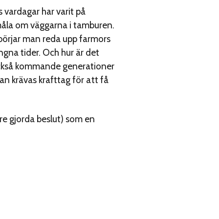
vardagar har varit på
måla om väggarna i tamburen.
börjar man reda upp farmors
gna tider. Och hur är det
t också kommande generationer
an krävas krafttag för att få
re gjorda beslut) som en