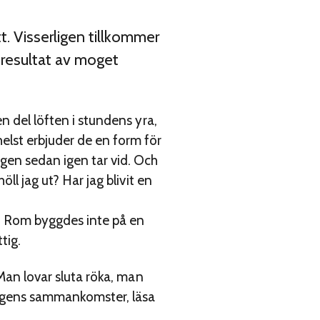
. Visserligen tillkommer
t resultat av moget
n del löften i stundens yra,
elst erbjuder de en form för
agen sedan igen tar vid. Och
ll jag ut? Har jag blivit en
t. Rom byggdes inte på en
tig.
Man lovar sluta röka, man
ingens sammankomster, läsa