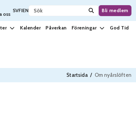
Sök på sidan
Svenska
Suomi
English
SV
FI
EN
Bli medlem
a oss
ter
Kalender
Påverkan
Föreningar
God Tid
Startsida
/
Om nyårslöften