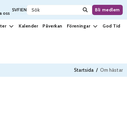
Sök på sidan
Svenska
Suomi
English
SV
FI
EN
Bli medlem
a oss
ter
Kalender
Påverkan
Föreningar
God Tid
Startsida
/
Om hästar