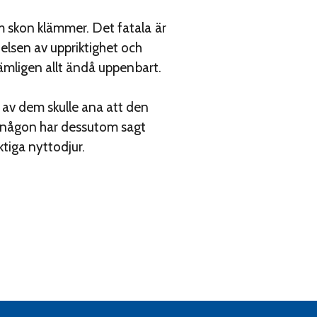
om skon klämmer. Det fatala är
delsen av uppriktighet och
nämligen allt ändå uppenbart.
n av dem skulle ana att den
ch någon har dessutom sagt
ktiga nyttodjur.