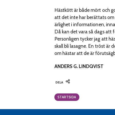
Hästkött är både mört och got
att det inte har berättats om
ärlighet i informationen, inna
Då kan det vara så dags att fö
Personligen tycker jag att hä
skall bli lasagne. En tröst ä
om hästar att de är förutsägb
ANDERS G. LINDQVIST
DELA
Categories:
STARTSIDA