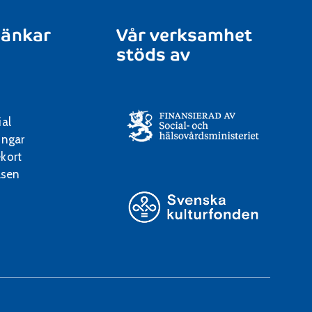
länkar
Vår verksamhet
stöds av
ial
ingar
kort
lsen