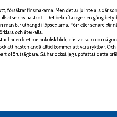
t, försäkrar finsmakarna. Men det är ju inte alls där s
 tillsatsen av hästkött. Det bekräftar igen en gång bety
n man blir uthängd i löpsedlarna. Förr eller senare blir 
rklara och återkalla.
star har en litet melankolisk blick, nästan som om någo
r dock att hästen ändå alltid kommer att vara ryktbar. O
art oförutsägbara. Så har också jag upp­fattat detta prä