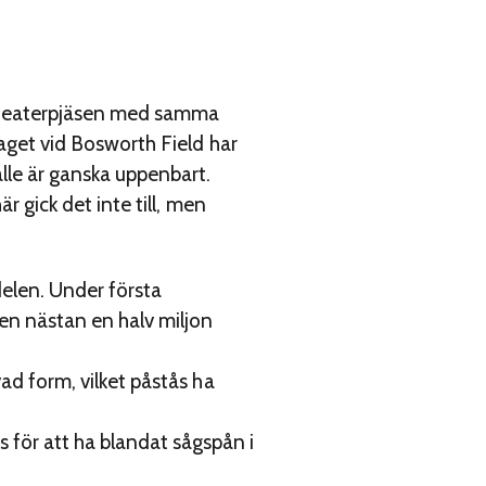
 i teaterpjäsen med samma
laget vid Bosworth Field har
ålle är ganska uppenbart.
r gick det inte till, men
 delen. Under första
men nästan en halv miljon
vad form, vilket påstås ha
för att ha blandat sågspån i