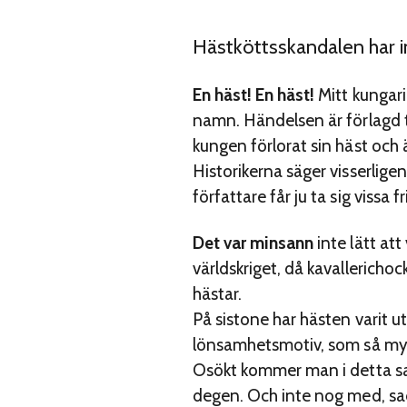
Hästköttsskandalen har in
En häst! En häst!
Mitt kungari
namn. Händelsen är förlagd til
kungen förlorat sin häst och 
Historikerna säger visserligen
författare får ju ta sig vissa fr
Det var minsann
inte lätt att
världskriget, då kavallericho
hästar.
På sistone har hästen varit u
lönsamhetsmotiv, som så myc
Osökt kommer man i detta sa
degen. Och inte nog med, sad