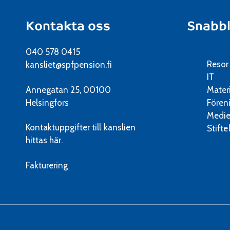
Kontakta oss
Snabb
040 578 0415
Resor
kansliet@spfpension.fi
IT
Annegatan 25, 00100
Mater
Helsingfors
Fören
Medie
Kontaktuppgifter till kanslien
Stifte
hittas här.
Fakturering