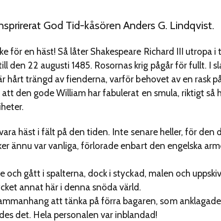
sprirerat God Tid-kåsören Anders G. Lindqvist.
ke för en häst! Så låter Shakespeare Richard III utropa
l den 22 augusti 1485. Rosornas krig pågår för fullt. I s
är hårt trängd av fienderna, varför behovet av en rask p
 att den gode William har fabulerat en smula, riktigt så hä
iheter.
 vara häst i fält på den tiden. Inte senare heller, för den
cker ännu var vanliga, förlorade enbart den engelska ar
te och gått i spalterna, dock i styckad, malen och uppski
ket annat här i denna snöda värld.
mmanhang att tänka på förra bagaren, som anklagades 
es det. Hela personalen var inblandad!