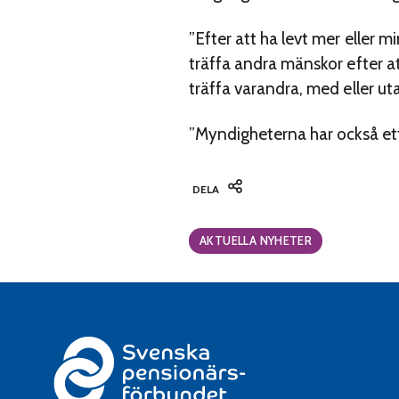
”Efter att ha levt mer eller m
träffa andra mänskor efter a
träffa varandra, med eller u
”Myndigheterna har också ett 
DELA
Categories:
AKTUELLA NYHETER