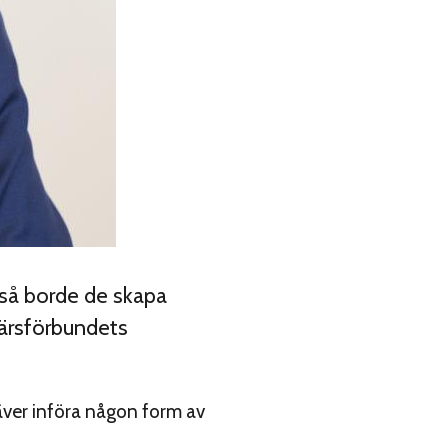
 så borde de skapa
närsförbundets
äver införa någon form av