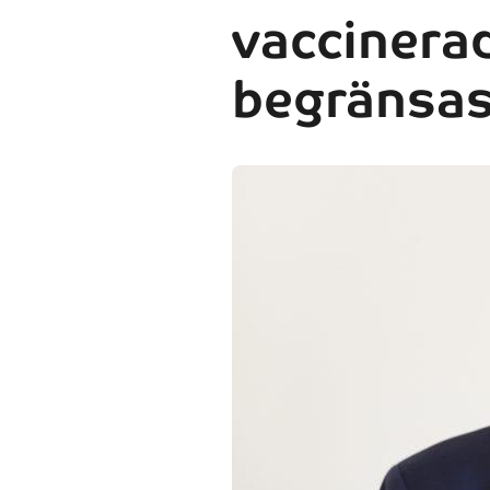
vaccinera
begränsa