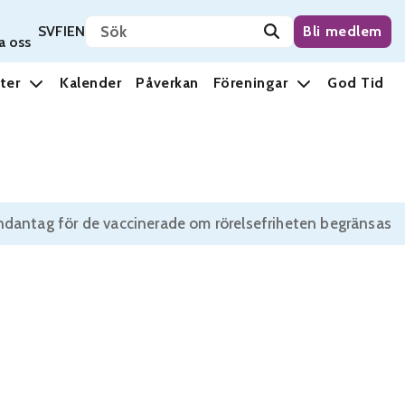
Sök på sidan
Svenska
Suomi
English
SV
FI
EN
Bli medlem
a oss
ter
Kalender
Påverkan
Föreningar
God Tid
ndantag för de vaccinerade om rörelsefriheten begränsas