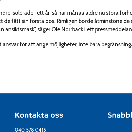
indre isolerade i ett år, så har många äldre nu stora för
tt de fått sin första dos. Rimligen borde åtminstone d
tan ansiktsmask”, säger Ole Norrback i ett pressmeddela
ansvar för att ange möjligheter, inte bara begränsninga
Kontakta oss
Snabb
040 578 0415