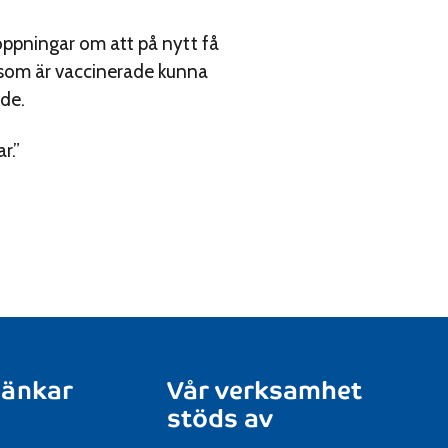
hoppningar om att på nytt få
e som är vaccinerade kunna
nde.
r.”
länkar
Vår verksamhet
stöds av