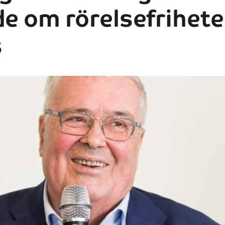
de om rörelsefrihet
s