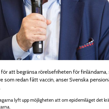
ör att begränsa rörelsefriheten för finländarna,
ldre som redan fått vaccin, anser Svenska pensio
.
garna lyft upp möjligheten att om epidemiläget det kr
arna.