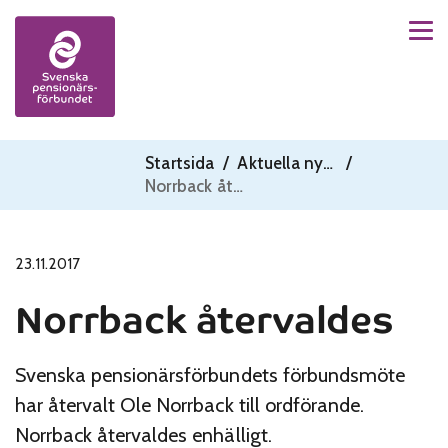
Men
Skip to content
Startsida
/
Aktuella nyheter
/
Norrback återvaldes
23.11.2017
Norrback återvaldes
Svenska pensionärsförbundets förbundsmöte
har återvalt Ole Norrback till ordförande.
Norrback återvaldes enhälligt.