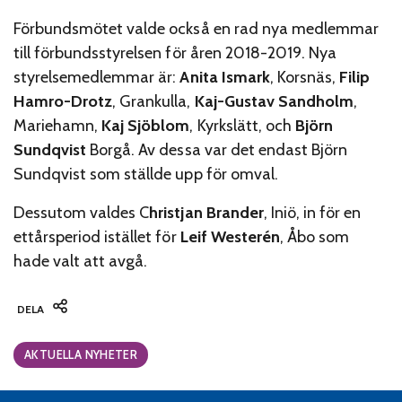
Förbundsmötet valde också en rad nya medlemmar
till förbundsstyrelsen för åren 2018-2019. Nya
styrelsemedlemmar är:
Anita Ismark
, Korsnäs,
Filip
Hamro-Drotz
, Grankulla,
Kaj-Gustav Sandholm
,
Mariehamn,
Kaj Sjöblom
, Kyrkslätt, och
Björn
Sundqvist
Borgå. Av dessa var det endast Björn
Sundqvist som ställde upp för omval.
Dessutom valdes C
hristjan Brander
, Iniö, in för en
ettårsperiod istället för
Leif Westerén
, Åbo som
hade valt att avgå.
DELA
Categories:
AKTUELLA NYHETER