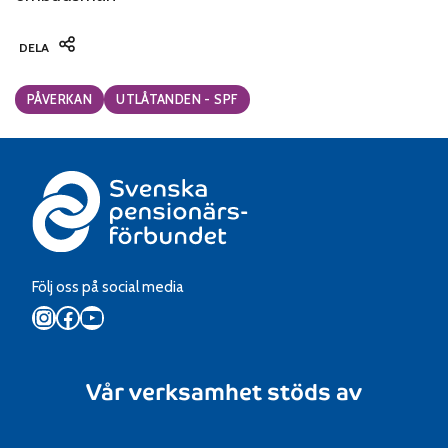
DELA
Categories:
PÅVERKAN
UTLÅTANDEN - SPF
Följ oss på social media
Instagram
Facebook
YouTube
Vår verksamhet stöds av