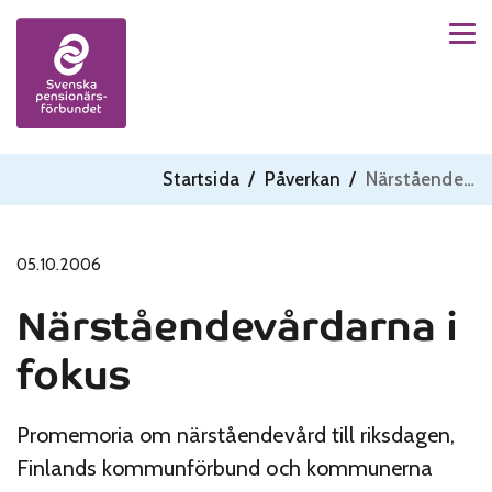
Men
Skip to content
Startsida
/
Påverkan
/
Närståendevårdarna i fokus
05.10.2006
Närståendevårdarna i
fokus
Promemoria om närståendevård till riksdagen,
Finlands kommunförbund och kommunerna