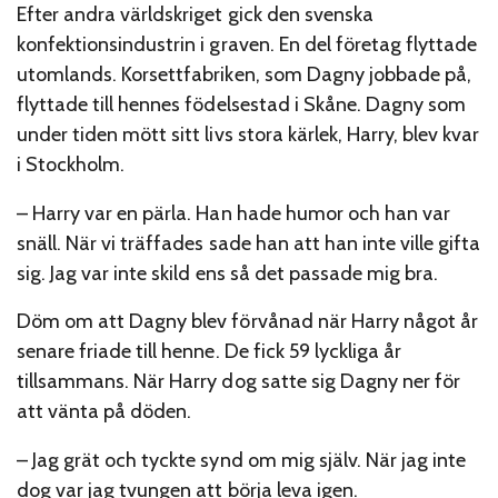
Efter andra världskriget gick den svenska
konfektionsindustrin i graven. En del företag flyttade
utomlands. Korsettfabriken, som Dagny jobbade på,
flyttade till hennes födelsestad i Skåne. Dagny som
under tiden mött sitt livs stora kärlek, Harry, blev kvar
i Stockholm.
– Harry var en pärla. Han hade humor och han var
snäll. När vi träffades sade han att han inte ville gifta
sig. Jag var inte skild ens så det passade mig bra.
Döm om att Dagny blev förvånad när Harry något år
senare friade till henne. De fick 59 lyckliga år
tillsammans. När Harry dog satte sig Dagny ner för
att vänta på döden.
– Jag grät och tyckte synd om mig själv. När jag inte
dog var jag tvungen att börja leva igen.