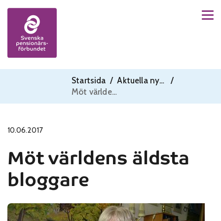
Men
Skip to content
Startsida
/
Aktuella nyheter
/
Möt världens äldsta bloggare
10.06.2017
Möt världens äldsta
bloggare