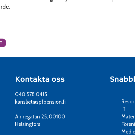
ande.
LT
Kontakta oss
Snabb
040 578 0415
Resor
kansliet@spfpension.fi
IT
Annegatan 25, 00100
Mater
Helsingfors
Fören
Medie