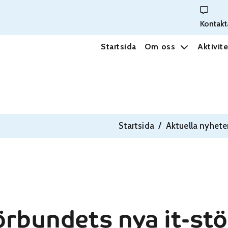
Kontakt
Startsida
Om oss
Aktivite
Startsida
/
Aktuella nyhete
örbundets nya it-st