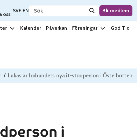
Sök på sidan
Svenska
Suomi
English
SV
FI
EN
Bli medlem
a oss
ter
Kalender
Påverkan
Föreningar
God Tid
r
/
Lukas är förbundets nya it-stödperson i Österbotten
ödperson i