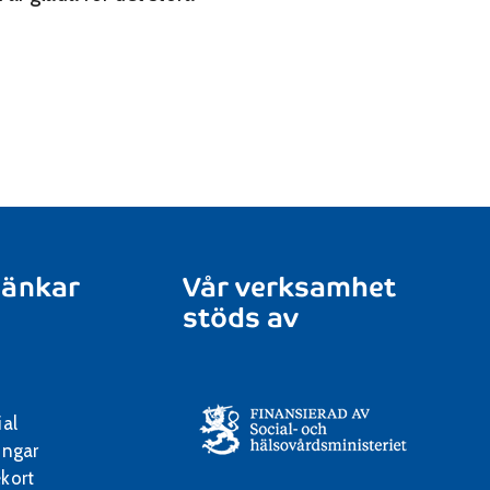
länkar
Vår verksamhet
stöds av
ial
ingar
kort