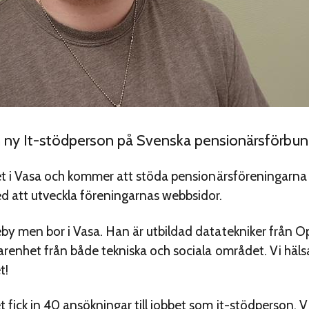
ny It-stödperson på Svenska pensionärsförbunde
et i Vasa och kommer att stöda pensionärsföreningarna 
d att utveckla föreningarnas webbsidor.
by men bor i Vasa. Han är utbildad datatekniker från 
arenhet från både tekniska och sociala området. Vi häls
t!
ick in 40 ansökningar till jobbet som it-stödperson. Vi