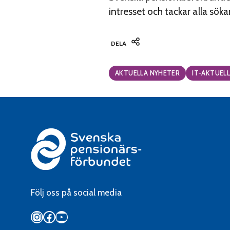
intresset och tackar alla sök
DELA
Categories:
AKTUELLA NYHETER
IT-AKTUEL
Följ oss på social media
Instagram
Facebook
YouTube