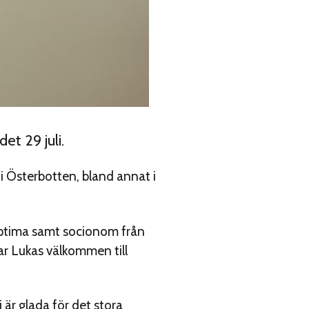
t 29 juli.
i Österbotten, bland annat i
Optima samt socionom från
ar Lukas välkommen till
 är glada för det stora