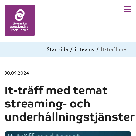
Men
Skip to content
Startsida
/
it teams
/
It-träff med temat streaming- och underhållningstjänster
30.09.2024
It-träff med temat
streaming- och
underhållningstjänster