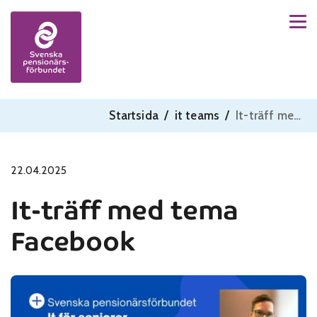
Men
Skip to content
Startsida
/
it teams
/
It-träff med tema Facebook
22.04.2025
It-träff med tema
Facebook