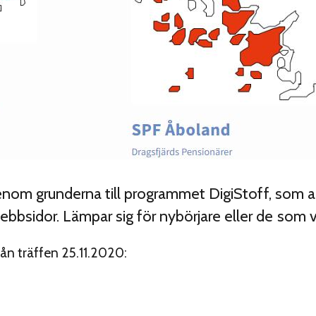
 genom grunderna till programmet DigiStoff, som 
bsidor. Lämpar sig för nybörjare eller de som vi
rån träffen 25.11.2020: