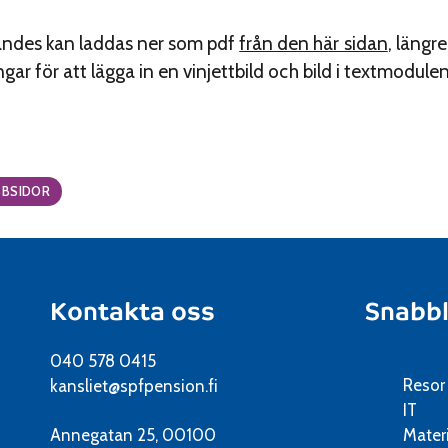
ndes kan laddas ner som pdf
från den här sidan
, längr
ar för att lägga in en vinjettbild och bild i textmodulen
BSIDOR
Kontakta oss
Snabb
040 578 0415
Resor
kansliet@spfpension.fi
IT
Annegatan 25, 00100
Mater