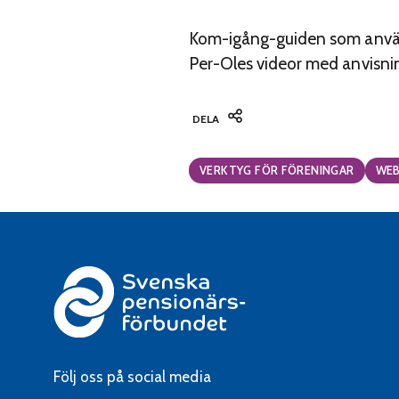
Kom-igång-guiden som anvä
Per-Oles videor med anvisning
DELA
Categories:
VERKTYG FÖR FÖRENINGAR
WEB
Följ oss på social media