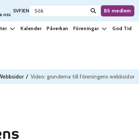
Sök på sidan
Svenska
Suomi
English
SV
FI
EN
Bli medlem
a oss
ter
Kalender
Påverkan
Föreningar
God Tid
Webbsidor
/
Video: grunderna till föreningens webbsidor
ens