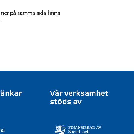
e ner på samma sida finns
.
länkar
Vår verksamhet
stöds av
ial