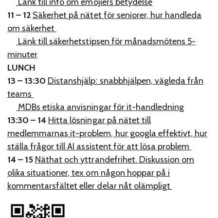
Länk till info om emojiers betydelse
11 – 12
Säkerhet på nätet för seniorer, hur handleda
om säkerhet
Länk till säkerhetstipsen för månadsmötens 5-
minuter
LUNCH
13 – 13:30
Distanshjälp: snabbhjälpen, vägleda från
teams
MDBs etiska anvisningar för it-handledning
13:30 – 14
Hitta lösningar på nätet till
medlemmarnas it-problem, hur googla effektivt, hur
ställa frågor till AI assistent för att lösa problem
14 – 15
Näthat och yttrandefrihet. Diskussion om
olika situationer, tex om någon hoppar på i
kommentarsfältet eller delar nåt olämpligt