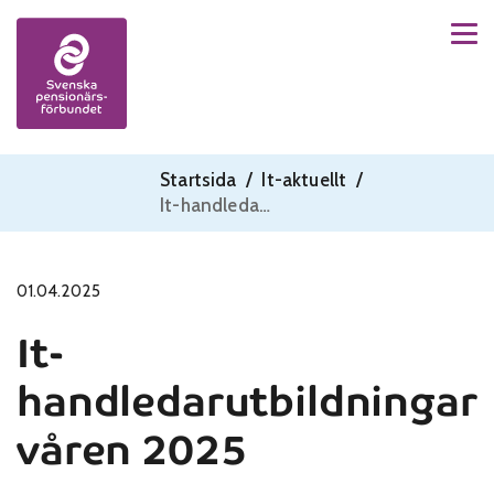
Men
Skip to content
Startsida
/
It-aktuellt
/
It-handledarutbildningar våren 2025
01.04.2025
It-
handledarutbildningar
våren 2025